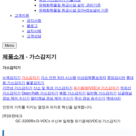
독성 가스감지기 기술지침
유해화학물질 취급시설 설치, 관리기준
유해화학물질 취급시설 검지•경보설비 기준
고객지원
공지사항
블로그
설치사례
고객상담
Menu
제품소개
- 가스감지기
가스감지기
누액감지기
가스감지기
가스 안전 차단 시스템
이상압력통보장치
중앙감시반
휴대
용 가스감지기
불꽃감지기
가연성 가스감지기
산소 및 독성 가스감지기
유기용제(VOCs) 가스감지기
적외선
가스감지기
Open Path 가스감지기
복합 가스감지기
일반형 가스감지기
싱글채널
경보 제어 수신기
멀티채널 경보 제어 수신기
무선 경보 송수신기
액세서리
안전의 가치
를 지키는
열정과 의지
로
혁신
을 설계합니다.
[주]유한테크
GC-3200Rx-D-VOCs
수신부 일체형 유기용제(VOCs) 가스감지기