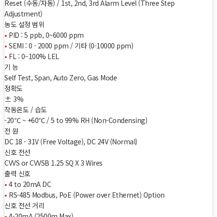
Reset (수동/자동) / 1st, 2nd, 3rd Alarm Level (Three Step
Adjustment)
농도 설정 범위
•
PID : 5 ppb, 0~6000 ppm
•
SEMI : 0 - 2000 ppm / 기타 (0-10000 ppm)
•
FL : 0–100% LEL
기 능
Self Test, Span, Auto Zero, Gas Mode
정확도
± 3%
작동온도 / 습도
-20℃ ~ +60℃ / 5 to 99% RH (Non-Condensing)
전 원
DC 18 - 31V (Free Voltage), DC 24V (Normal)
신호 전선
CVVS or CVVSB 1.25 SQ X 3 Wires
출력 신호
•
4 to 20mA DC
•
RS-485 Modbus, PoE (Power over Ethernet) Option
신호 전선 거리
•
4-20mA (2500m Max)