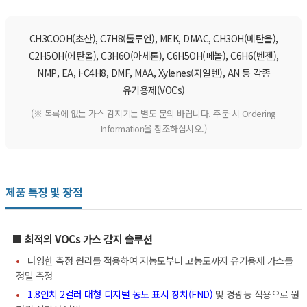
CH3COOH(초산), C7H8(톨루엔), MEK, DMAC, CH3OH(메탄올),
C2H5OH(에탄올), C3H6O(아세톤), C6H5OH(페놀), C6H6(벤젠),
NMP, EA, i-C4H8, DMF, MAA, Xylenes(자일렌), AN 등 각종
유기용제(VOCs)
(※ 목록에 없는 가스 감지기는 별도 문의 바랍니다. 주문 시 Ordering
Information을 참조하십시오.)
제품 특징 및 장점
■ 최적의 VOCs 가스 감지 솔루션
•
다양한 측정 원리를 적용하여 저농도부터 고농도까지 유기용제 가스를
정밀 측정
•
1.8인치 2컬러 대형 디지털 농도 표시 장치(FND)
및 경광등 적용으로 원