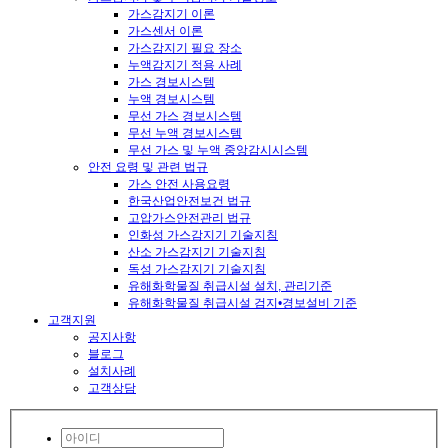
가스감지기 이론
가스센서 이론
가스감지기 필요 장소
누액감지기 적용 사례
가스 경보시스템
누액 경보시스템
무선 가스 경보시스템
무선 누액 경보시스템
무선 가스 및 누액 중앙감시시스템
안전 요령 및 관련 법규
가스 안전 사용요령
한국산업안전보건 법규
고압가스안전관리 법규
인화성 가스감지기 기술지침
산소 가스감지기 기술지침
독성 가스감지기 기술지침
유해화학물질 취급시설 설치, 관리기준
유해화학물질 취급시설 검지•경보설비 기준
고객지원
공지사항
블로그
설치사례
고객상담