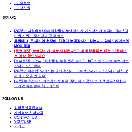
- 기술정보
- 고객지원
공지사항
[2026년 지원확정] 유해화학물질 누액감지기·가스감지기 설치비 최대 5천
만원 지원… 무자격 시공 주의보
유한테크, 日 대기업 현장에 ‘최첨단 누액감지기’ 심는다… 알파드라이브와
MOU 체결
[무료 검증] 누액감지기, 성능 의심된다면? 내 화학물질로 직접 ‘반응 테스
트 영상’ 확인하세요
[정부정책] 산업부, "화학물질 누출 원천 봉쇄"… IoT 기반 스마트 누액·가스
감지기 도입 필수
[2025년 화관법] 달라지는 규제 총정리… "누액감지기·가스감지기 설치 및
관리 기준 확인 필수"
[필독] 누액감지기·가스감지기 설치, '무면허 시공'의 법적 책임은? 유한테
크가 전하는 필수 체크리스트
FOLLOW US
화학물질통합검색
개인정보 처리방침
CONTACT US
YOUTUBE
카카오