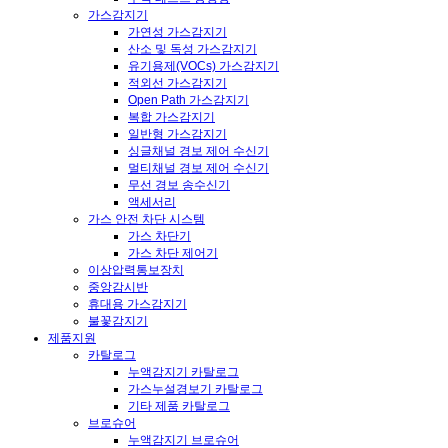
가스감지기
가연성 가스감지기
산소 및 독성 가스감지기
유기용제(VOCs) 가스감지기
적외선 가스감지기
Open Path 가스감지기
복합 가스감지기
일반형 가스감지기
싱글채널 경보 제어 수신기
멀티채널 경보 제어 수신기
무선 경보 송수신기
액세서리
가스 안전 차단 시스템
가스 차단기
가스 차단 제어기
이상압력통보장치
중앙감시반
휴대용 가스감지기
불꽃감지기
제품지원
카탈로그
누액감지기 카탈로그
가스누설경보기 카탈로그
기타 제품 카탈로그
브로슈어
누액감지기 브로슈어