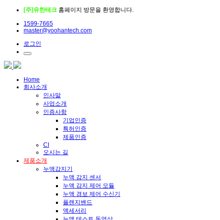
[주]유한테크
홈페이지 방문을 환영합니다.
1599-7665
master@yoohantech.com
로그인
Home
회사소개
인사말
사업소개
인증사항
기업인증
특허인증
제품인증
CI
오시는 길
제품소개
누액감지기
누액 감지 센서
누액 감지 제어 모듈
누액 경보 제어 수신기
플랜지밴드
액세서리
누액 테스트 동영상