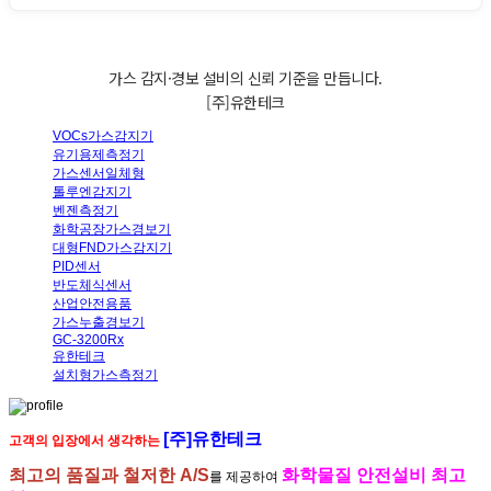
가스
감지·경보 설비의
신뢰 기준
을 만듭니다.
[주]유한테크
VOCs가스감지기
유기용제측정기
가스센서일체형
톨루엔감지기
벤젠측정기
화학공장가스경보기
대형FND가스감지기
PID센서
반도체식센서
산업안전용품
가스누출경보기
GC-3200Rx
유한테크
설치형가스측정기
[주]유한테크
고객의 입장에서 생각하는
최고의 품질과 철저한 A/S
화학물질 안전설비 최고
를 제공하여