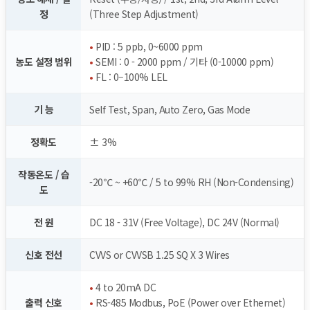
정
(Three Step Adjustment)
•
PID : 5 ppb, 0~6000 ppm
농도 설정 범위
•
SEMI : 0 - 2000 ppm / 기타 (0-10000 ppm)
•
FL : 0–100% LEL
기 능
Self Test, Span, Auto Zero, Gas Mode
정확도
± 3%
작동온도 / 습
-20℃ ~ +60℃ / 5 to 99% RH (Non-Condensing)
도
전 원
DC 18 - 31V (Free Voltage), DC 24V (Normal)
신호 전선
CVVS or CVVSB 1.25 SQ X 3 Wires
•
4 to 20mA DC
출력 신호
•
RS-485 Modbus, PoE (Power over Ethernet)