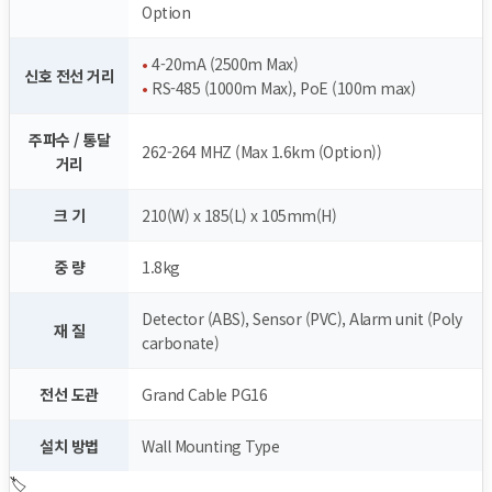
Option
•
4-20mA (2500m Max)
신호 전선 거리
•
RS-485 (1000m Max), PoE (100m max)
주파수 / 통달
262-264 MHZ (Max 1.6km (Option))
거리
크 기
210(W) x 185(L) x 105mm(H)
중 량
1.8kg
Detector (ABS), Sensor (PVC), Alarm unit (Poly
재 질
carbonate)
전선 도관
Grand Cable PG16
설치 방법
Wall Mounting Type
🏷️