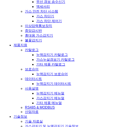
무선 경보 송수신기
액세서리
가스 안전 차단 시스템
가스 차단기
가스 차단 제어기
이상압력통보장치
중앙감시반
휴대용 가스감지기
불꽃감지기
제품지원
카탈로그
누액감지기 카탈로그
가스누설경보기 카탈로그
기타 제품 카탈로그
브로슈어
누액감지기 브로슈어
데이터시트
누액감지기 데이터시트
사용설명
누액감지기 메뉴얼
가스감지기 메뉴얼
기타 제품 메뉴얼
RS485 & MODBUS
산업자료
기술정보
기술 자료실
가스감지기 및 누액감지기 기술정보