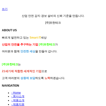
쓰기
산업 안전
감지·경보 설비
의
신뢰 기준
을 만듭니다.
[주]유한테크
ABOUT US
빠르게 발전하고 있는
Smart IT
세상
산업의 안전을 추구하는 기업
[주]유한테크
가
여러분과 함께
안전한 세상
을 만들어 갑니다.
[주]유한테크
는
21세기에 적합한 세계적인 기업
으로
고객 여러분의
성원에 보답
하도록
노력
하겠습니다.
NAVIGATION
- Home
- 회사소개
- 제품소개
- 제품지원