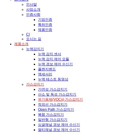
인사말
사업소개
인증사항
기업인증
특허인증
제품인증
CI
오시는 길
제품소개
누액감지기
누액 감지 센서
누액 감지 제어 모듈
누액 경보 제어 수신기
플랜지밴드
액세서리
누액 테스트 동영상
가스감지기
가연성 가스감지기
산소 및 독성 가스감지기
유기용제(VOCs) 가스감지기
적외선 가스감지기
Open Path 가스감지기
복합 가스감지기
일반형 가스감지기
싱글채널 경보 제어 수신기
멀티채널 경보 제어 수신기