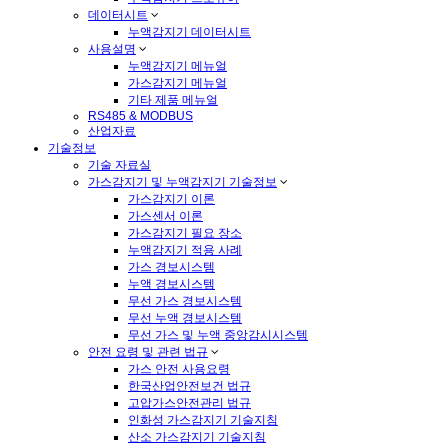
데이터시트
누액감지기 데이터시트
사용설명
누액감지기 메뉴얼
가스감지기 메뉴얼
기타 제품 메뉴얼
RS485 & MODBUS
산업자료
기술정보
기술 자료실
가스감지기 및 누액감지기 기술정보
가스감지기 이론
가스센서 이론
가스감지기 필요 장소
누액감지기 적용 사례
가스 경보시스템
누액 경보시스템
무선 가스 경보시스템
무선 누액 경보시스템
무선 가스 및 누액 중앙감시시스템
안전 요령 및 관련 법규
가스 안전 사용요령
한국산업안전보건 법규
고압가스안전관리 법규
인화성 가스감지기 기술지침
산소 가스감지기 기술지침