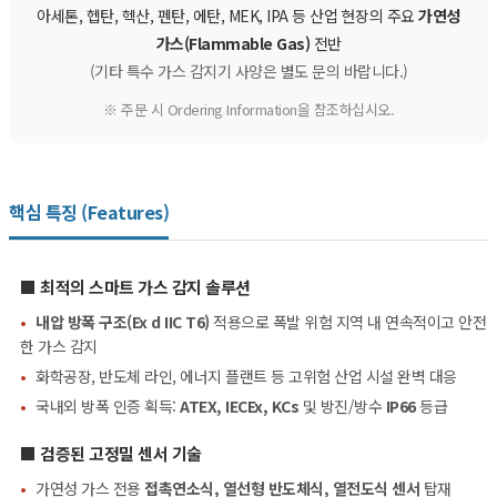
아세톤, 헵탄, 헥산, 펜탄, 에탄, MEK, IPA 등 산업 현장의 주요
가연성
가스(Flammable Gas)
전반
(기타 특수 가스 감지기 사양은 별도 문의 바랍니다.)
※ 주문 시 Ordering Information을 참조하십시오.
핵심 특징 (Features)
■ 최적의 스마트 가스 감지 솔루션
•
내압 방폭 구조(Ex d IIC T6)
적용으로 폭발 위험 지역 내 연속적이고 안전
한 가스 감지
•
화학공장, 반도체 라인, 에너지 플랜트 등 고위험 산업 시설 완벽 대응
•
국내외 방폭 인증 획득:
ATEX, IECEx, KCs
및 방진/방수
IP66
등급
■ 검증된 고정밀 센서 기술
•
가연성 가스 전용
접촉연소식, 열선형 반도체식, 열전도식 센서
탑재