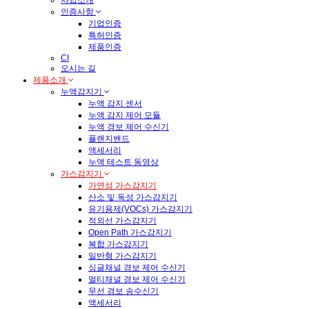
사업소개
인증사항
기업인증
특허인증
제품인증
CI
오시는 길
제품소개
누액감지기
누액 감지 센서
누액 감지 제어 모듈
누액 경보 제어 수신기
플랜지밴드
액세서리
누액 테스트 동영상
가스감지기
가연성 가스감지기
산소 및 독성 가스감지기
유기용제(VOCs) 가스감지기
적외선 가스감지기
Open Path 가스감지기
복합 가스감지기
일반형 가스감지기
싱글채널 경보 제어 수신기
멀티채널 경보 제어 수신기
무선 경보 송수신기
액세서리