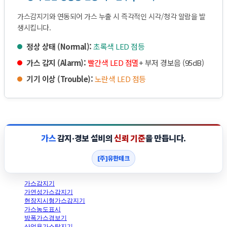
가스감지기와 연동되어 가스 누출 시 즉각적인 시각/청각 알람을 발
생시킵니다.
정상 상태 (Normal):
초록색 LED 점등
가스 감지 (Alarm):
빨간색 LED 점멸
+ 부저 경보음 (95dB)
기기 이상 (Trouble):
노란색 LED 점등
가스
감지·경보 설비의
신뢰 기준
을 만듭니다.
[주]유한테크
가스감지기
가연성가스감지기
현장지시형가스감지기
가스농도표시
방폭가스경보기
산업용가스탐지기