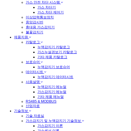
가스 안전 차단 시스템
가스 차단기
가스 차단 제어기
이상압력통보장치
중앙감시반
휴대용 가스감지기
불꽃감지기
제품지원
카탈로그
누액감지기 카탈로그
가스누설경보기 카탈로그
기타 제품 카탈로그
브로슈어
누액감지기 브로슈어
데이터시트
누액감지기 데이터시트
사용설명
누액감지기 메뉴얼
가스감지기 메뉴얼
기타 제품 메뉴얼
RS485 & MODBUS
산업자료
기술정보
기술 자료실
가스감지기 및 누액감지기 기술정보
가스감지기 이론
가스센서 이론