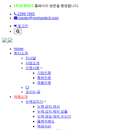
[주]유한테크
홈페이지 방문을 환영합니다.
1599-7665
master@yoohantech.com
로그인
Home
회사소개
인사말
사업소개
인증사항
기업인증
특허인증
제품인증
CI
오시는 길
제품소개
누액감지기
누액 감지 센서
누액 감지 제어 모듈
누액 경보 제어 수신기
플랜지밴드
액세서리