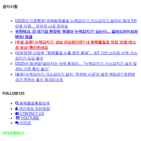
공지사항
[2026년 지원확정] 유해화학물질 누액감지기·가스감지기 설치비 최대 5천
만원 지원… 무자격 시공 주의보
유한테크, 日 대기업 현장에 ‘최첨단 누액감지기’ 심는다… 알파드라이브와
MOU 체결
[무료 검증] 누액감지기, 성능 의심된다면? 내 화학물질로 직접 ‘반응 테스
트 영상’ 확인하세요
[정부정책] 산업부, "화학물질 누출 원천 봉쇄"… IoT 기반 스마트 누액·가스
감지기 도입 필수
[2025년 화관법] 달라지는 규제 총정리… "누액감지기·가스감지기 설치 및
관리 기준 확인 필수"
[필독] 누액감지기·가스감지기 설치, '무면허 시공'의 법적 책임은? 유한테
크가 전하는 필수 체크리스트
FOLLOW US
화학물질통합검색
개인정보 처리방침
CONTACT US
YOUTUBE
카카오
[주]유한테크