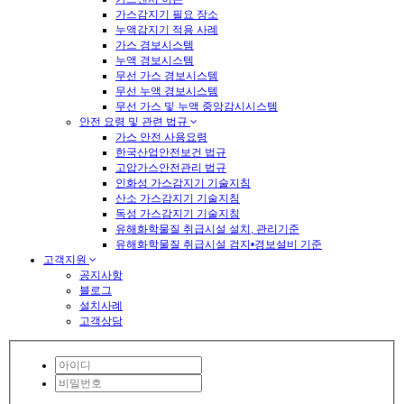
가스감지기 필요 장소
누액감지기 적용 사례
가스 경보시스템
누액 경보시스템
무선 가스 경보시스템
무선 누액 경보시스템
무선 가스 및 누액 중앙감시시스템
안전 요령 및 관련 법규
가스 안전 사용요령
한국산업안전보건 법규
고압가스안전관리 법규
인화성 가스감지기 기술지침
산소 가스감지기 기술지침
독성 가스감지기 기술지침
유해화학물질 취급시설 설치, 관리기준
유해화학물질 취급시설 검지•경보설비 기준
고객지원
공지사항
블로그
설치사례
고객상담