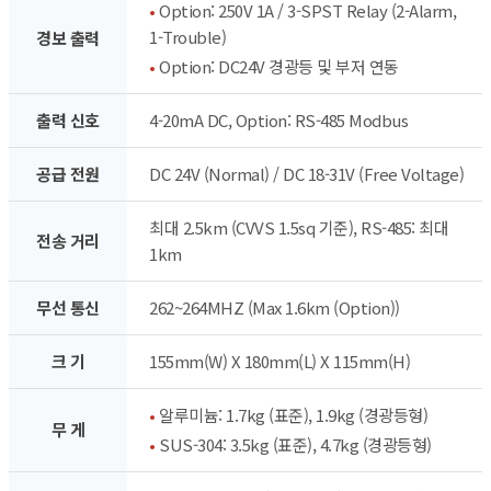
•
Option: 250V 1A / 3-SPST Relay (2-Alarm,
1-Trouble)
경보 출력
•
Option: DC24V 경광등 및 부저 연동
출력 신호
4-20mA DC, Option: RS-485 Modbus
공급 전원
DC 24V (Normal) / DC 18-31V (Free Voltage)
최대 2.5km (CVVS 1.5sq 기준), RS-485: 최대
전송 거리
1km
무선 통신
262~264MHZ (Max 1.6km (Option))
크 기
155mm(W) X 180mm(L) X 115mm(H)
•
알루미늄: 1.7kg (표준), 1.9kg (경광등형)
무 게
•
SUS-304: 3.5kg (표준), 4.7kg (경광등형)