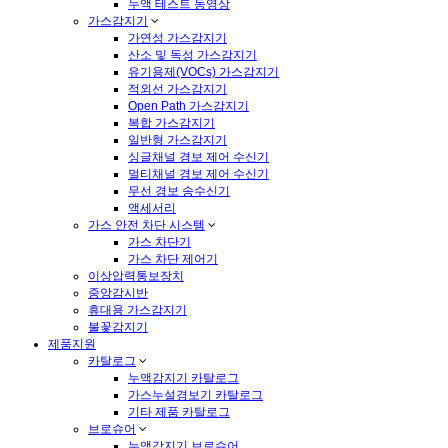
누액 테스트 동영상
가스감지기
가연성 가스감지기
산소 및 독성 가스감지기
유기용제(VOCs) 가스감지기
적외선 가스감지기
Open Path 가스감지기
복합 가스감지기
일반형 가스감지기
싱글채널 경보 제어 수신기
멀티채널 경보 제어 수신기
무선 경보 송수신기
액세서리
가스 안전 차단 시스템
가스 차단기
가스 차단 제어기
이상압력통보장치
중앙감시반
휴대용 가스감지기
불꽃감지기
제품지원
카탈로그
누액감지기 카탈로그
가스누설경보기 카탈로그
기타 제품 카탈로그
브로슈어
누액감지기 브로슈어