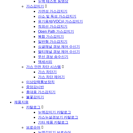
누액 테스트 동영상
가스감지기
가연성 가스감지기
산소 및 독성 가스감지기
유기용제(VOCs) 가스감지기
적외선 가스감지기
Open Path 가스감지기
복합 가스감지기
일반형 가스감지기
싱글채널 경보 제어 수신기
멀티채널 경보 제어 수신기
무선 경보 송수신기
액세서리
가스 안전 차단 시스템
가스 차단기
가스 차단 제어기
이상압력통보장치
중앙감시반
휴대용 가스감지기
불꽃감지기
제품지원
카탈로그
누액감지기 카탈로그
가스누설경보기 카탈로그
기타 제품 카탈로그
브로슈어
누액감지기 브로슈어