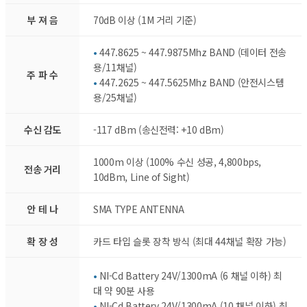
부 져 음
70dB 이상 (1M 거리 기준)
•
447.8625 ~ 447.9875Mhz BAND (데이터 전송
용/11채널)
주 파 수
•
447.2625 ~ 447.5625Mhz BAND (안전시스템
용/25채널)
수신 감도
-117 dBm (송신전력: +10 dBm)
1000m 이상 (100% 수신 성공, 4,800bps,
전송 거리
10dBm, Line of Sight)
안 테 나
SMA TYPE ANTENNA
확 장 성
카드 타입 슬롯 장착 방식 (최대 44채널 확장 가능)
•
NI-Cd Battery 24V/1300mA (6 채널 이하) 최
대 약 90분 사용
•
NI-Cd Battery 24V/1300mA (10 채널 이하) 최