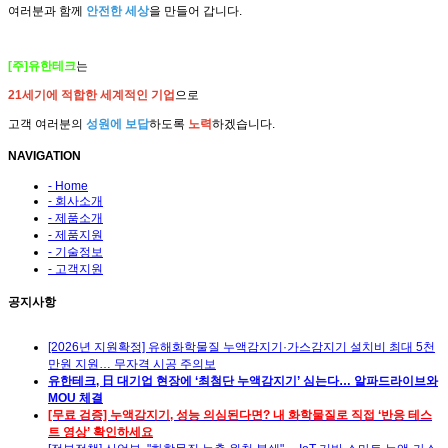
여러분과 함께
안전한 세상
을 만들어 갑니다.
[주]유한테크
는
21세기에 적합한 세계적인 기업
으로
고객 여러분의
성원에 보답
하도록
노력
하겠습니다.
NAVIGATION
- Home
- 회사소개
- 제품소개
- 제품지원
- 기술정보
- 고객지원
공지사항
[2026년 지원확정] 유해화학물질 누액감지기·가스감지기 설치비 최대 5천
만원 지원… 무자격 시공 주의보
유한테크, 日 대기업 현장에 ‘최첨단 누액감지기’ 심는다… 알파드라이브와
MOU 체결
[무료 검증] 누액감지기, 성능 의심된다면? 내 화학물질로 직접 ‘반응 테스
트 영상’ 확인하세요