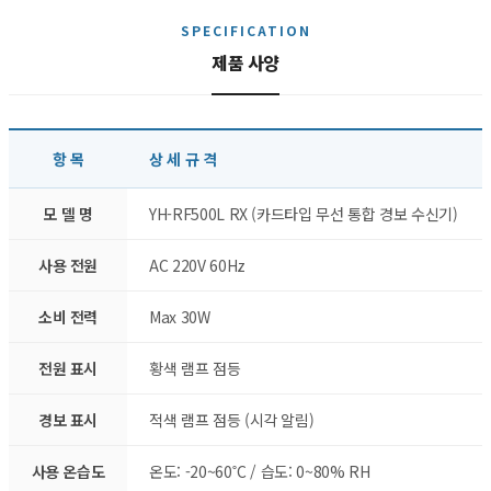
SPECIFICATION
제품 사양
항 목
상 세 규 격
모 델 명
YH-RF500L RX (카드타입 무선 통합 경보 수신기)
사용 전원
AC 220V 60Hz
소비 전력
Max 30W
전원 표시
황색 램프 점등
경보 표시
적색 램프 점등 (시각 알림)
사용 온습도
온도: -20~60˚C / 습도: 0~80% RH