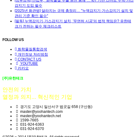
[정부정책] 산업부, "화학물질 누출 원천 봉쇄"… IoT 기반 스마트 누액·가스
감지기 도입 필수
[2025년 화관법] 달라지는 규제 총정리… "누액감지기·가스감지기 설치 및
관리 기준 확인 필수"
[필독] 누액감지기·가스감지기 설치, '무면허 시공'의 법적 책임은? 유한테
크가 전하는 필수 체크리스트
FOLLOW US
화학물질통합검색
개인정보 처리방침
CONTACT US
YOUTUBE
카카오
[주]유한테크
안전의 가치
열정과 의지... 혁신적인 기업
경기도 고양시 일산서구 법곳길 658 (구산동)
master@yoohantech.com
master@yoohantech.net
1599-7665
031-924-6363
031-924-6370
©2026 ~ 2014 [주]유한테크. All rights reserved