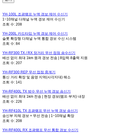
YH-100L
조광램프 누액 경보 제어 수신기
1~10채널 다채널 누액 경보 제어 수신기
조회 수:
208
YH-200L
카드타입 누액 경보 제어 수신기
슬롯 확장형 다채널 누액 통합 경보 수신 시스템
조회 수:
84
YH-RF300 TX / RX
장거리 무선 접점 송수신기
배선 없이 최대 1km 원격 경보 전송 | 8입력·8출력 지원
조회 수:
207
YH-RF300 REP
무선 접점 중계기
통신 거리 확장 및 음영 지역(사각지대) 해소
조회 수:
141
YH-RF400L TX
방수 무선 누액 경보 송신기
배선 없이 최대 1km 전송 | 현장 경보(램프·부저) 내장
조회 수:
226
YH-RF410L TX
조광램프 무선 누액 경보 송신기
송신부 자체 경보 + 무선 전송 | 1~10채널 확장
조회 수:
208
YH-RF400L RX
조광램프 무선 통합 경보 수신기