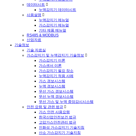
데이터시트
누액감지기 데이터시트
사용설명
누액감지기 메뉴얼
가스감지기 메뉴얼
기타 제품 메뉴얼
RS485 & MODBUS
산업자료
기술정보
기술 자료실
가스감지기 및 누액감지기 기술정보
가스감지기 이론
가스센서 이론
가스감지기 필요 장소
누액감지기 적용 사례
가스 경보시스템
누액 경보시스템
무선 가스 경보시스템
무선 누액 경보시스템
무선 가스 및 누액 중앙감시시스템
안전 요령 및 관련 법규
가스 안전 사용요령
한국산업안전보건 법규
고압가스안전관리 법규
인화성 가스감지기 기술지침
산소 가스감지기 기술지침