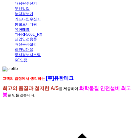
대용량수신기
무선알람
누액경보기
카드타입수신기
통합모니터링
유한테크
YH-RF500L_RX
산업안전용품
배선공사절감
화관법대응
무선경보시스템
KC인증
[주]유한테크
고객의 입장에서 생각하는
최고의 품질과 철저한 A/S
화학물질 안전설비 최고
를 제공하여
봉
을 만들겠습니다.