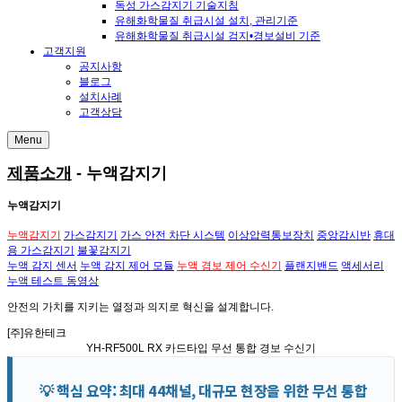
독성 가스감지기 기술지침
유해화학물질 취급시설 설치, 관리기준
유해화학물질 취급시설 검지•경보설비 기준
고객지원
공지사항
블로그
설치사례
고객상담
Menu
제품소개
- 누액감지기
누액감지기
누액감지기
가스감지기
가스 안전 차단 시스템
이상압력통보장치
중앙감시반
휴대
용 가스감지기
불꽃감지기
누액 감지 센서
누액 감지 제어 모듈
누액 경보 제어 수신기
플랜지밴드
액세서리
누액 테스트 동영상
안전의 가치
를 지키는
열정과 의지
로
혁신
을 설계합니다.
[주]유한테크
YH-RF500L RX
카드타입 무선 통합 경보 수신기
💡 핵심 요약: 최대 44채널, 대규모 현장을 위한 무선 통합