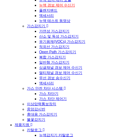
누액 경보 제어 수신기
플랜지밴드
액세서리
누액 테스트 동영상
가스감지기
가연성 가스감지기
산소 및 독성 가스감지기
유기용제(VOCs) 가스감지기
적외선 가스감지기
Open Path 가스감지기
복합 가스감지기
일반형 가스감지기
싱글채널 경보 제어 수신기
멀티채널 경보 제어 수신기
무선 경보 송수신기
액세서리
가스 안전 차단 시스템
가스 차단기
가스 차단 제어기
이상압력통보장치
중앙감시반
휴대용 가스감지기
불꽃감지기
제품지원
카탈로그
누액감지기 카탈로그