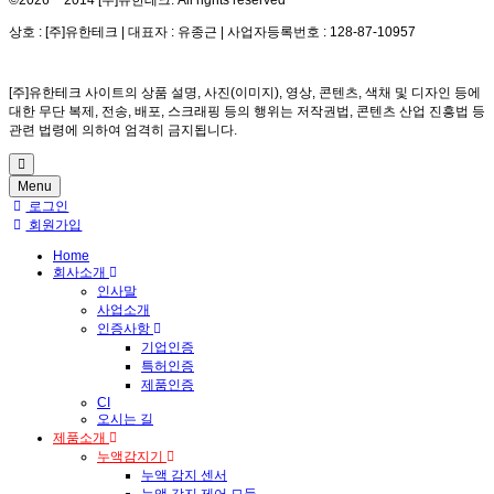
상호 : [주]유한테크 | 대표자 : 유종근 | 사업자등록번호 : 128-87-10957
[주]유한테크 사이트의 상품 설명, 사진(이미지), 영상, 콘텐츠, 색채 및 디자인 등에
대한 무단 복제, 전송, 배포, 스크래핑 등의 행위는 저작권법, 콘텐츠 산업 진흥법 등
관련 법령에 의하여 엄격히 금지됩니다.
Menu
로그인
회원가입
Home
회사소개
인사말
사업소개
인증사항
기업인증
특허인증
제품인증
CI
오시는 길
제품소개
누액감지기
누액 감지 센서
누액 감지 제어 모듈