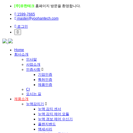
[주]유한테크
홈페이지 방문을 환영합니다.
1599-7665
master@yoohantech.com
로그인
Home
회사소개
인사말
사업소개
인증사항
기업인증
특허인증
제품인증
CI
오시는 길
제품소개
누액감지기
누액 감지 센서
누액 감지 제어 모듈
누액 경보 제어 수신기
플랜지밴드
액세서리