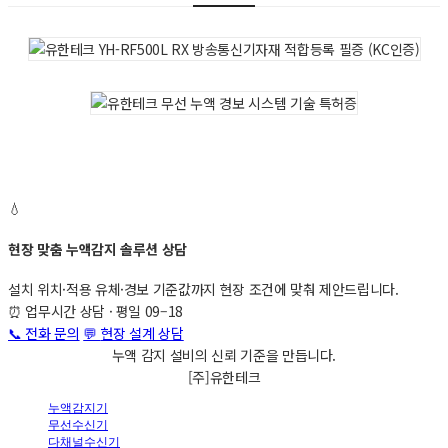
💧
현장 맞춤 누액감지 솔루션 상담
설치 위치·적용 유체·경보 기준값까지 현장 조건에 맞춰 제안드립니다.
⏰
업무시간 상담 · 평일 09–18
📞 전화 문의
💬
현장 설계 상담
누액
감지 설비
의
신뢰 기준
을 만듭니다.
[주]유한테크
누액감지기
무선수신기
다채널수신기