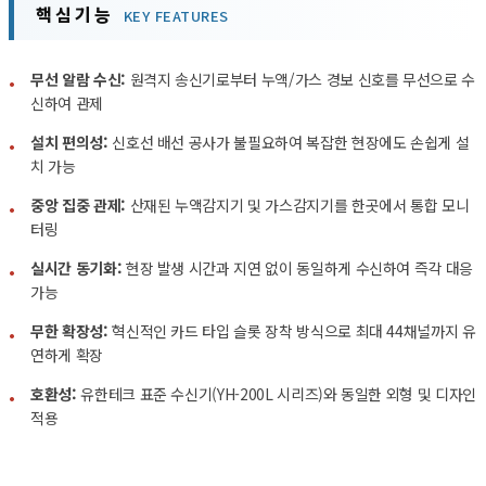
핵 심 기 능
KEY FEATURES
무선 알람 수신:
원격지 송신기로부터 누액/가스 경보 신호를 무선으로 수
•
신하여 관제
설치 편의성:
신호선 배선 공사가 불필요하여 복잡한 현장에도 손쉽게 설
•
치 가능
중앙 집중 관제:
산재된 누액감지기 및 가스감지기를 한곳에서 통합 모니
•
터링
실시간 동기화:
현장 발생 시간과 지연 없이 동일하게 수신하여 즉각 대응
•
가능
무한 확장성:
혁신적인 카드 타입 슬롯 장착 방식으로 최대 44채널까지 유
•
연하게 확장
호환성:
유한테크 표준 수신기(YH-200L 시리즈)와 동일한 외형 및 디자인
•
적용