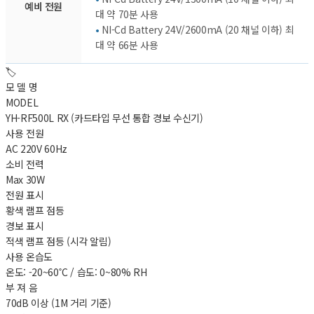
예비 전원
대 약 70분 사용
•
NI-Cd Battery 24V/2600mA (20 채널 이하) 최
대 약 66분 사용
🏷️
모 델 명
MODEL
YH-RF500L RX (카드타입 무선 통합 경보 수신기)
사용 전원
AC 220V 60Hz
소비 전력
Max 30W
전원 표시
황색 램프 점등
경보 표시
적색 램프 점등 (시각 알림)
사용 온습도
온도: -20~60˚C / 습도: 0~80% RH
부 져 음
70dB 이상 (1M 거리 기준)