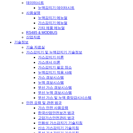
데이터시트
누액감지기 데이터시트
사용설명
누액감지기 메뉴얼
가스감지기 메뉴얼
기타 제품 메뉴얼
RS485 & MODBUS
산업자료
기술정보
기술 자료실
가스감지기 및 누액감지기 기술정보
가스감지기 이론
가스센서 이론
가스감지기 필요 장소
누액감지기 적용 사례
가스 경보시스템
누액 경보시스템
무선 가스 경보시스템
무선 누액 경보시스템
무선 가스 및 누액 중앙감시시스템
안전 요령 및 관련 법규
가스 안전 사용요령
한국산업안전보건 법규
고압가스안전관리 법규
인화성 가스감지기 기술지침
산소 가스감지기 기술지침