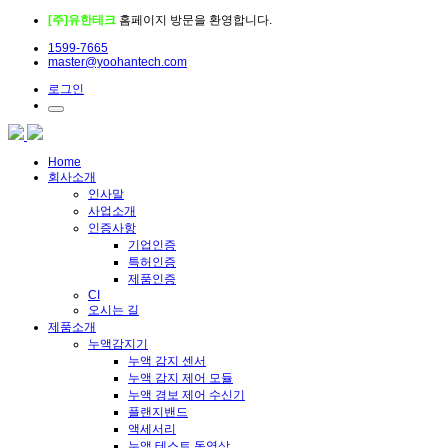
[주]유한테크
홈페이지 방문을 환영합니다.
1599-7665
master@yoohantech.com
로그인
Home
회사소개
인사말
사업소개
인증사항
기업인증
특허인증
제품인증
CI
오시는 길
제품소개
누액감지기
누액 감지 센서
누액 감지 제어 모듈
누액 경보 제어 수신기
플랜지밴드
액세서리
누액 테스트 동영상