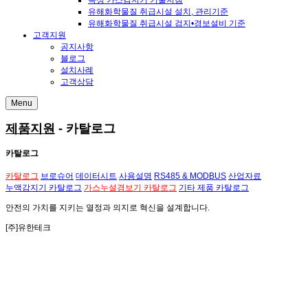
독성 가스감지기 기술지침
유해화학물질 취급시설 설치, 관리기준
유해화학물질 취급시설 검지•경보설비 기준
고객지원
공지사항
블로그
설치사례
고객상담
Menu
제품지원
- 카탈로그
카탈로그
카탈로그
브로슈어
데이터시트
사용설명
RS485 & MODBUS
산업자료
누액감지기 카탈로그
가스누설경보기 카탈로그
기타 제품 카탈로그
안전의 가치
를 지키는
열정과 의지
로
혁신
을 설계합니다.
[주]유한테크