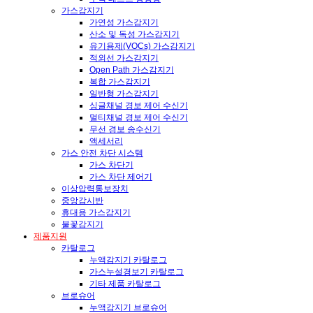
가스감지기
가연성 가스감지기
산소 및 독성 가스감지기
유기용제(VOCs) 가스감지기
적외선 가스감지기
Open Path 가스감지기
복합 가스감지기
일반형 가스감지기
싱글채널 경보 제어 수신기
멀티채널 경보 제어 수신기
무선 경보 송수신기
액세서리
가스 안전 차단 시스템
가스 차단기
가스 차단 제어기
이상압력통보장치
중앙감시반
휴대용 가스감지기
불꽃감지기
제품지원
카탈로그
누액감지기 카탈로그
가스누설경보기 카탈로그
기타 제품 카탈로그
브로슈어
누액감지기 브로슈어