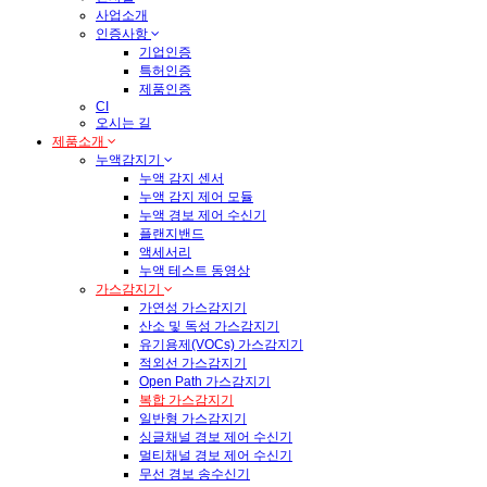
사업소개
인증사항
기업인증
특허인증
제품인증
CI
오시는 길
제품소개
누액감지기
누액 감지 센서
누액 감지 제어 모듈
누액 경보 제어 수신기
플랜지밴드
액세서리
누액 테스트 동영상
가스감지기
가연성 가스감지기
산소 및 독성 가스감지기
유기용제(VOCs) 가스감지기
적외선 가스감지기
Open Path 가스감지기
복합 가스감지기
일반형 가스감지기
싱글채널 경보 제어 수신기
멀티채널 경보 제어 수신기
무선 경보 송수신기