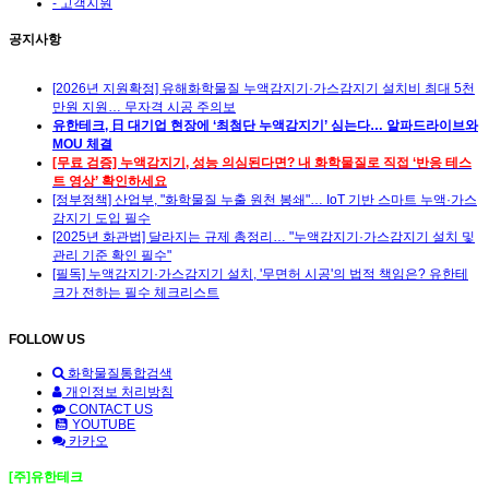
- 고객지원
공지사항
[2026년 지원확정] 유해화학물질 누액감지기·가스감지기 설치비 최대 5천
만원 지원… 무자격 시공 주의보
유한테크, 日 대기업 현장에 ‘최첨단 누액감지기’ 심는다… 알파드라이브와
MOU 체결
[무료 검증] 누액감지기, 성능 의심된다면? 내 화학물질로 직접 ‘반응 테스
트 영상’ 확인하세요
[정부정책] 산업부, "화학물질 누출 원천 봉쇄"… IoT 기반 스마트 누액·가스
감지기 도입 필수
[2025년 화관법] 달라지는 규제 총정리… "누액감지기·가스감지기 설치 및
관리 기준 확인 필수"
[필독] 누액감지기·가스감지기 설치, '무면허 시공'의 법적 책임은? 유한테
크가 전하는 필수 체크리스트
FOLLOW US
화학물질통합검색
개인정보 처리방침
CONTACT US
YOUTUBE
카카오
[주]유한테크