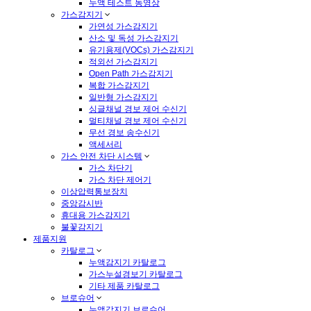
누액 테스트 동영상
가스감지기
가연성 가스감지기
산소 및 독성 가스감지기
유기용제(VOCs) 가스감지기
적외선 가스감지기
Open Path 가스감지기
복합 가스감지기
일반형 가스감지기
싱글채널 경보 제어 수신기
멀티채널 경보 제어 수신기
무선 경보 송수신기
액세서리
가스 안전 차단 시스템
가스 차단기
가스 차단 제어기
이상압력통보장치
중앙감시반
휴대용 가스감지기
불꽃감지기
제품지원
카탈로그
누액감지기 카탈로그
가스누설경보기 카탈로그
기타 제품 카탈로그
브로슈어
누액감지기 브로슈어