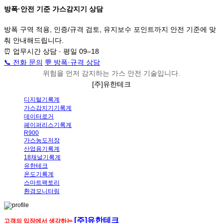
방폭·안전 기준 가스감지기 상담
방폭 구역 적용, 인증/규격 검토, 유지보수 포인트까지 안전 기준에 맞
춰 안내해드립니다.
⏰
업무시간 상담 · 평일 09–18
📞 전화 문의
💬
방폭·규격 상담
위험
을 먼저 감지하는
가스 안전 기술
입니다.
[주]유한테크
디지털기록계
가스감지기기록계
데이터로거
페이퍼리스기록계
R900
가스농도저장
산업용기록계
18채널기록계
유한테크
온도기록계
스마트팩토리
환경모니터링
[주]유한테크
고객의 입장에서 생각하는