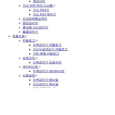
액세서리
가스 안전 차단 시스템
가스 차단기
가스 차단 제어기
이상압력통보장치
중앙감시반
휴대용 가스감지기
불꽃감지기
제품지원
카탈로그
누액감지기 카탈로그
가스누설경보기 카탈로그
기타 제품 카탈로그
브로슈어
누액감지기 브로슈어
데이터시트
누액감지기 데이터시트
사용설명
누액감지기 메뉴얼
가스감지기 메뉴얼
기타 제품 메뉴얼
RS485 & MODBUS
산업자료
기술정보
기술 자료실
가스감지기 및 누액감지기 기술정보
가스감지기 이론