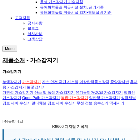
독성 가스감지기 기술지침
유해화학물질 취급시설 설치, 관리기준
유해화학물질 취급시설 검지•경보설비 기준
고객지원
공지사항
블로그
설치사례
고객상담
Menu
제품소개
- 가스감지기
가스감지기
누액감지기
가스감지기
가스 안전 차단 시스템
이상압력통보장치
중앙감시반
휴대
용 가스감지기
불꽃감지기
가연성 가스감지기
산소 및 독성 가스감지기
유기용제(VOCs) 가스감지기
적외선
가스감지기
Open Path 가스감지기
복합 가스감지기
일반형 가스감지기
싱글채널
경보 제어 수신기
멀티채널 경보 제어 수신기
무선 경보 송수신기
액세서리
안전
을 최우선으로,
실행
으로 증명하는
혁신적인 기업
입니다.
[주]유한테크
R9600
디지털 기록계