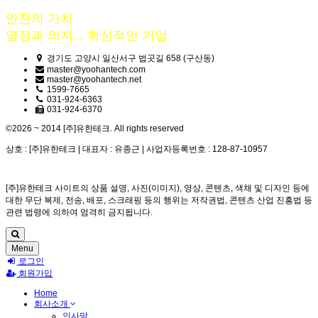
안전의 가치
열정과 의지... 혁신적인 기업
경기도 고양시 일산서구 법곳길 658 (구산동)
master@yoohantech.com
master@yoohantech.net
1599-7665
031-924-6363
031-924-6370
©2026 ~ 2014 [주]유한테크. All rights reserved
상호 : [주]유한테크 | 대표자 : 유종근 | 사업자등록번호 : 128-87-10957
[주]유한테크 사이트의 상품 설명, 사진(이미지), 영상, 콘텐츠, 색채 및 디자인 등에
대한 무단 복제, 전송, 배포, 스크래핑 등의 행위는 저작권법, 콘텐츠 산업 진흥법 등
관련 법령에 의하여 엄격히 금지됩니다.
Menu
로그인
회원가입
Home
회사소개
인사말