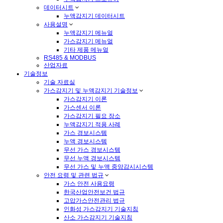
데이터시트
누액감지기 데이터시트
사용설명
누액감지기 메뉴얼
가스감지기 메뉴얼
기타 제품 메뉴얼
RS485 & MODBUS
산업자료
기술정보
기술 자료실
가스감지기 및 누액감지기 기술정보
가스감지기 이론
가스센서 이론
가스감지기 필요 장소
누액감지기 적용 사례
가스 경보시스템
누액 경보시스템
무선 가스 경보시스템
무선 누액 경보시스템
무선 가스 및 누액 중앙감시시스템
안전 요령 및 관련 법규
가스 안전 사용요령
한국산업안전보건 법규
고압가스안전관리 법규
인화성 가스감지기 기술지침
산소 가스감지기 기술지침