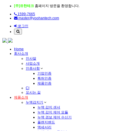
[주]유한테크
홈페이지 방문을 환영합니다.
1599-7665
master@yoohantech.com
로그인
Home
회사소개
인사말
사업소개
인증사항
기업인증
특허인증
제품인증
CI
오시는 길
제품소개
누액감지기
누액 감지 센서
누액 감지 제어 모듈
누액 경보 제어 수신기
플랜지밴드
액세서리