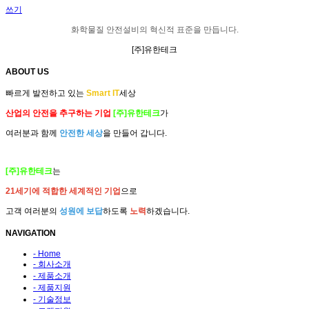
쓰기
화학물질
안전설비
의
혁신적 표준
을 만듭니다.
[주]유한테크
ABOUT US
빠르게 발전하고 있는
Smart IT
세상
산업의 안전을 추구하는 기업
[주]유한테크
가
여러분과 함께
안전한 세상
을 만들어 갑니다.
[주]유한테크
는
21세기에 적합한 세계적인 기업
으로
고객 여러분의
성원에 보답
하도록
노력
하겠습니다.
NAVIGATION
- Home
- 회사소개
- 제품소개
- 제품지원
- 기술정보