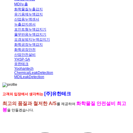
MDI누출
화학물질누출감지
유기용제누액감지
산업용누액센서
누출감지센서
포인트형누액감지기
물무반응누액감지기
오경보방지누액감지기
화학공장누액감지
화학공장안전
산업안전설비
YHSP-SA
유한테크
Yoohantech
ChemicalLeakDetection
MDILeakDetection
[주]유한테크
고객의 입장에서 생각하는
최고의 품질과 철저한 A/S
화학물질 안전설비 최고
를 제공하여
봉
을 만들겠습니다.