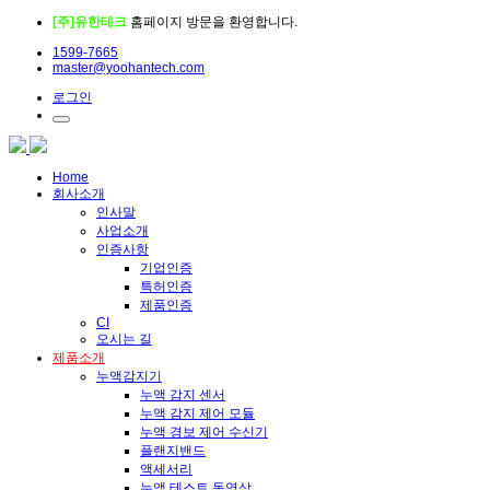
[주]유한테크
홈페이지 방문을 환영합니다.
1599-7665
master@yoohantech.com
로그인
Home
회사소개
인사말
사업소개
인증사항
기업인증
특허인증
제품인증
CI
오시는 길
제품소개
누액감지기
누액 감지 센서
누액 감지 제어 모듈
누액 경보 제어 수신기
플랜지밴드
액세서리
누액 테스트 동영상