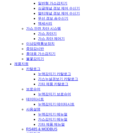
일반형 가스감지기
싱글채널 경보 제어 수신기
멀티채널 경보 제어 수신기
무선 경보 송수신기
액세서리
가스 안전 차단 시스템
가스 차단기
가스 차단 제어기
이상압력통보장치
중앙감시반
휴대용 가스감지기
불꽃감지기
제품지원
카탈로그
누액감지기 카탈로그
가스누설경보기 카탈로그
기타 제품 카탈로그
브로슈어
누액감지기 브로슈어
데이터시트
누액감지기 데이터시트
사용설명
누액감지기 메뉴얼
가스감지기 메뉴얼
기타 제품 메뉴얼
RS485 & MODBUS