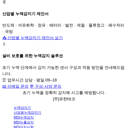
📄
산업별 누액감지기 제안서
반도체 · 석유화학 · 정유 · 배터리 · 발전 · 제철 · 물류창고 · 폐수처리
· 국방
📥
산업별 누액감지기 제안서 보기
💧
설비 보호를 위한 누액감지 솔루션
초기 누액 단계에서 감지 가능한 센서 구성과 적용 방안을 안내해드립
니다.
⏰
업무시간 상담 · 평일 09–18
📧 이메일 문의
💬
구성·사양 문의
초기
누액
을 정확히 감지해
사고를 예방
합니다.
[주]유한테크
누액감지기
산업용누액감지기
MDI누액감지
MDI누출감지
MDI감지시험