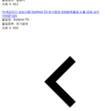
물질종류:
알칼리
조회 수:
813
[누액감지기 성능시험] Surfynol TG 유기용제 유해화학물질 누출 10초 감지
(YHSP-SA)
물질명:
Surfynol TG
물질종류:
유기용제
조회 수:
816