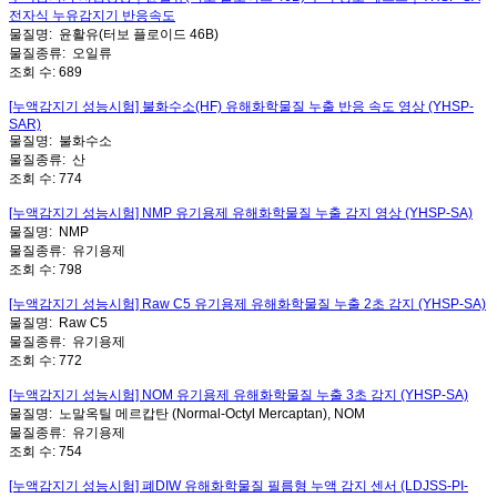
전자식 누유감지기 반응속도
물질명:
윤활유(터보 플로이드 46B)
물질종류:
오일류
조회 수:
689
[누액감지기 성능시험] 불화수소(HF) 유해화학물질 누출 반응 속도 영상 (YHSP-
SAR)
물질명:
불화수소
물질종류:
산
조회 수:
774
[누액감지기 성능시험] NMP 유기용제 유해화학물질 누출 감지 영상 (YHSP-SA)
물질명:
NMP
물질종류:
유기용제
조회 수:
798
[누액감지기 성능시험] Raw C5 유기용제 유해화학물질 누출 2초 감지 (YHSP-SA)
물질명:
Raw C5
물질종류:
유기용제
조회 수:
772
[누액감지기 성능시험] NOM 유기용제 유해화학물질 누출 3초 감지 (YHSP-SA)
물질명:
노말옥틸 메르캅탄 (Normal-Octyl Mercaptan), NOM
물질종류:
유기용제
조회 수:
754
[누액감지기 성능시험] 폐DIW 유해화학물질 필름형 누액 감지 센서 (LDJSS-PI-