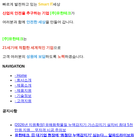
빠르게 발전하고 있는
Smart IT
세상
산업의 안전을 추구하는 기업
[주]유한테크
가
여러분과 함께
안전한 세상
을 만들어 갑니다.
[주]유한테크
는
21세기에 적합한 세계적인 기업
으로
고객 여러분의
성원에 보답
하도록
노력
하겠습니다.
NAVIGATION
- Home
- 회사소개
- 제품소개
- 제품지원
- 기술정보
- 고객지원
공지사항
[2026년 지원확정] 유해화학물질 누액감지기·가스감지기 설치비 최대 5천
만원 지원… 무자격 시공 주의보
유한테크, 日 대기업 현장에 ‘최첨단 누액감지기’ 심는다… 알파드라이브와