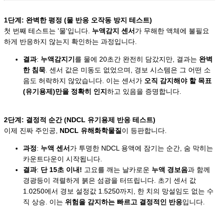
1단계: 완벽한 평정 (물 반응 오작동 방지 테스트)
첫 번째 테스트는 '물'입니다.
누액감지 센서
가 무해한 액체에 불필요
하게 반응하지 않는지 확인하는 과정입니다.
결과
:
누액감지기
를 물에 20초간 완전히 담갔지만, 결과는
완벽
한 침묵
. 센서 값은 미동도 없었으며, 경보 시스템은 그 어떤 소
음도 허락하지 않았습니다. 이는 센서가
오직 감지해야 할 목표
(유기용제)만을 정확히 인지
하고 있음을 증명합니다.
2단계: 결정적 순간 (NDCL 유기용제 반응 테스트)
이제 진짜 주인공,
NDCL 유해화학물질
이 등판합니다.
과정
:
누액 센서
가 투명한 NDCL 용액에 잠기는 순간, 숨 막히는
카운트다운이 시작됩니다.
결과
:
단 15초 이내!
고요를 깨는 날카로운
누액 경보음
과 함께
경광등이 격렬하게 붉은 섬광을 터뜨립니다. 초기 센서 값
1.0250에서 경보 설정값 1.5250까지, 한 치의 망설임도 없는 수
직 상승. 이는
위험을 감지하는 빠르고 결정적인 반응
입니다.