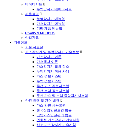
데이터시트
누액감지기 데이터시트
사용설명
누액감지기 메뉴얼
가스감지기 메뉴얼
기타 제품 메뉴얼
RS485 & MODBUS
산업자료
기술정보
기술 자료실
가스감지기 및 누액감지기 기술정보
가스감지기 이론
가스센서 이론
가스감지기 필요 장소
누액감지기 적용 사례
가스 경보시스템
누액 경보시스템
무선 가스 경보시스템
무선 누액 경보시스템
무선 가스 및 누액 중앙감시시스템
안전 요령 및 관련 법규
가스 안전 사용요령
한국산업안전보건 법규
고압가스안전관리 법규
인화성 가스감지기 기술지침
산소 가스감지기 기술지침