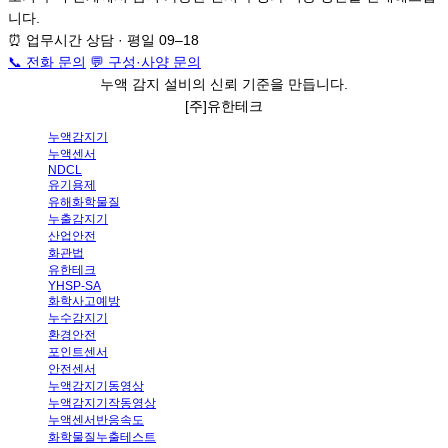
니다.
⏰
업무시간 상담 · 평일 09–18
📞 전화 문의
💬
구성·사양 문의
누액
감지 설비
의
신뢰 기준
을 만듭니다.
[주]유한테크
누액감지기
누액센서
NDCL
유기용제
유해화학물질
누출감지기
산업안전
화관법
유한테크
YHSP-SA
화학사고예방
누수감지기
환경안전
포인트센서
안전센서
누액감지기동영상
누액감지기작동영상
누액센서반응속도
화학물질누출테스트