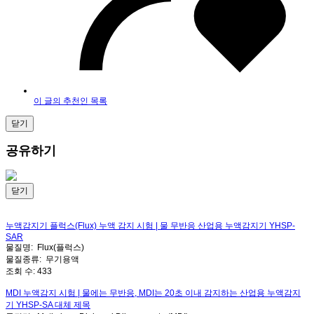
이 글의 추천인 목록
닫기
공유하기
닫기
누액감지기 플럭스(Flux) 누액 감지 시험 | 물 무반응 산업용 누액감지기 YHSP-
SAR
물질명:
Flux(플럭스)
물질종류:
무기용액
조회 수:
433
MDI 누액감지 시험 | 물에는 무반응, MDI는 20초 이내 감지하는 산업용 누액감지
기 YHSP-SA 대체 제목