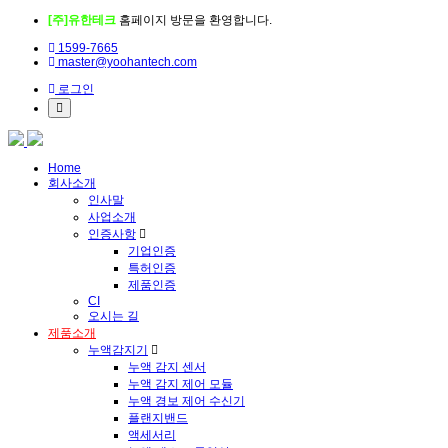
[주]유한테크
홈페이지 방문을 환영합니다.
1599-7665
master@yoohantech.com
로그인
Home
회사소개
인사말
사업소개
인증사항
기업인증
특허인증
제품인증
CI
오시는 길
제품소개
누액감지기
누액 감지 센서
누액 감지 제어 모듈
누액 경보 제어 수신기
플랜지밴드
액세서리