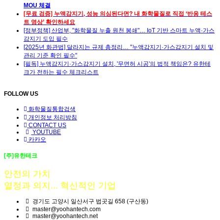
MOU 체결
[무료 검증] 누액감지기, 성능 의심된다면? 내 화학물질로 직접 ‘반응 테스
트 영상’ 확인하세요
[정부정책] 산업부, "화학물질 누출 원천 봉쇄"… IoT 기반 스마트 누액·가스
감지기 도입 필수
[2025년 화관법] 달라지는 규제 총정리… "누액감지기·가스감지기 설치 및
관리 기준 확인 필수"
[필독] 누액감지기·가스감지기 설치, '무면허 시공'의 법적 책임은? 유한테
크가 전하는 필수 체크리스트
FOLLOW US
화학물질통합검색
개인정보 처리방침
CONTACT US
YOUTUBE
카카오
[주]유한테크
안전의 가치
열정과 의지... 혁신적인 기업
경기도 고양시 일산서구 법곳길 658 (구산동)
master@yoohantech.com
master@yoohantech.net