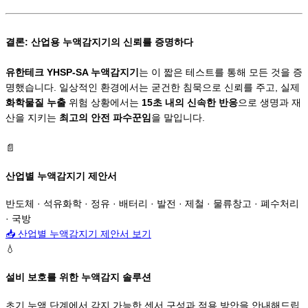
결론: 산업용 누액감지기의 신뢰를 증명하다
유한테크 YHSP-SA 누액감지기
는 이 짧은 테스트를 통해 모든 것을 증
명했습니다. 일상적인 환경에서는 굳건한 침묵으로 신뢰를 주고, 실제
화학물질 누출
위험 상황에서는
15초 내의 신속한 반응
으로 생명과 재
산을 지키는
최고의 안전 파수꾼임
을 말입니다.
📄
산업별 누액감지기 제안서
반도체 · 석유화학 · 정유 · 배터리 · 발전 · 제철 · 물류창고 · 폐수처리
· 국방
📥
산업별 누액감지기 제안서 보기
💧
설비 보호를 위한 누액감지 솔루션
초기 누액 단계에서 감지 가능한 센서 구성과 적용 방안을 안내해드립