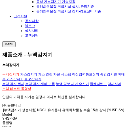
독성 가스감지기 기술지침
유해화학물질 취급시설 설치, 관리기준
유해화학물질 취급시설 검지•경보설비 기준
고객지원
공지사항
블로그
설치사례
고객상담
Menu
제품소개
- 누액감지기
누액감지기
누액감지기
가스감지기
가스 안전 차단 시스템
이상압력통보장치
중앙감시반
휴대
용 가스감지기
불꽃감지기
누액 감지 센서
누액 감지 제어 모듈
누액 경보 제어 수신기
플랜지밴드
액세서리
누액 테스트 동영상
안전의 가치
를 지키는
열정과 의지
로
혁신
을 설계합니다.
[주]유한테크
[누액감지기 성능시험] NDCL 유기용제 유해화학물질 누출 15초 감지 (YHSP-SA)
Model
YHSP-SA
물질명