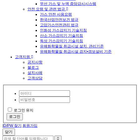
무선 가스 및 누액 중앙감시시스템
안전 요령 및 관련 법규
가스 안전 사용요령
한국산업안전보건 법규
고압가스안전관리 법규
인화성 가스감지기 기술지침
산소 가스감지기 기술지침
독성 가스감지기 기술지침
유해화학물질 취급시설 설치, 관리기준
유해화학물질 취급시설 검지•경보설비 기준
고객지원
공지사항
블로그
설치사례
고객상담
로그인 유지
로그인
ID/PW 찾기
회원가입
닫기