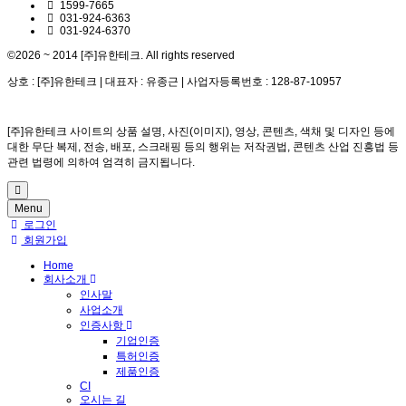
1599-7665
031-924-6363
031-924-6370
©2026 ~ 2014 [주]유한테크. All rights reserved
상호 : [주]유한테크 | 대표자 : 유종근 | 사업자등록번호 : 128-87-10957
[주]유한테크 사이트의 상품 설명, 사진(이미지), 영상, 콘텐츠, 색채 및 디자인 등에
대한 무단 복제, 전송, 배포, 스크래핑 등의 행위는 저작권법, 콘텐츠 산업 진흥법 등
관련 법령에 의하여 엄격히 금지됩니다.
Menu
로그인
회원가입
Home
회사소개
인사말
사업소개
인증사항
기업인증
특허인증
제품인증
CI
오시는 길