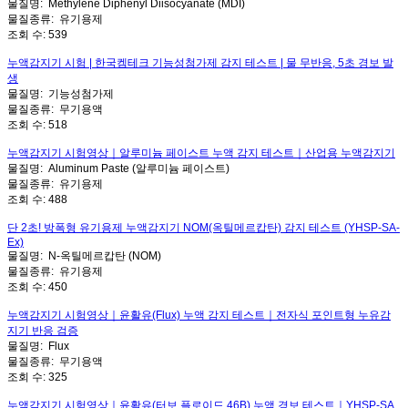
물질명:
Methylene Diphenyl Diisocyanate (MDI)
물질종류:
유기용제
조회 수:
539
누액감지기 시험 | 한국켐테크 기능성첨가제 감지 테스트 | 물 무반응, 5초 경보 발
생
물질명:
기능성첨가제
물질종류:
무기용액
조회 수:
518
누액감지기 시험영상｜알루미늄 페이스트 누액 감지 테스트｜산업용 누액감지기
물질명:
Aluminum Paste (알루미늄 페이스트)
물질종류:
유기용제
조회 수:
488
단 2초! 방폭형 유기용제 누액감지기 NOM(옥틸메르캅탄) 감지 테스트 (YHSP-SA-
Ex)
물질명:
N-옥틸메르캅탄 (NOM)
물질종류:
유기용제
조회 수:
450
누액감지기 시험영상｜윤활유(Flux) 누액 감지 테스트｜전자식 포인트형 누유감
지기 반응 검증
물질명:
Flux
물질종류:
무기용액
조회 수:
325
누액감지기 시험영상｜윤활유(터보 플로이드 46B) 누액 경보 테스트｜YHSP-SA