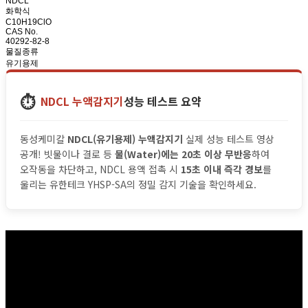
NDCL
화학식
C10H19ClO
CAS No.
40292-82-8
물질종류
유기용제
⏱️
NDCL 누액감지기
성능 테스트 요약
동성케미칼
NDCL(유기용제) 누액감지기
실제 성능 테스트 영상
공개! 빗물이나 결로 등
물(Water)에는 20초 이상 무반응
하여
오작동을 차단하고, NDCL 용액 접촉 시
15초 이내 즉각 경보
를
울리는 유한테크 YHSP-SA의 정밀 감지 기술을 확인하세요.