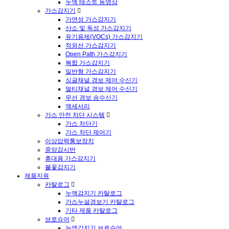
누액 테스트 동영상
가스감지기
가연성 가스감지기
산소 및 독성 가스감지기
유기용제(VOCs) 가스감지기
적외선 가스감지기
Open Path 가스감지기
복합 가스감지기
일반형 가스감지기
싱글채널 경보 제어 수신기
멀티채널 경보 제어 수신기
무선 경보 송수신기
액세서리
가스 안전 차단 시스템
가스 차단기
가스 차단 제어기
이상압력통보장치
중앙감시반
휴대용 가스감지기
불꽃감지기
제품지원
카탈로그
누액감지기 카탈로그
가스누설경보기 카탈로그
기타 제품 카탈로그
브로슈어
누액감지기 브로슈어