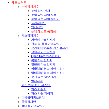
제품소개
누액감지기
누액 감지 센서
누액 감지 제어 모듈
누액 경보 제어 수신기
플랜지밴드
액세서리
누액 테스트 동영상
가스감지기
가연성 가스감지기
산소 및 독성 가스감지기
유기용제(VOCs) 가스감지기
적외선 가스감지기
Open Path 가스감지기
복합 가스감지기
일반형 가스감지기
싱글채널 경보 제어 수신기
멀티채널 경보 제어 수신기
무선 경보 송수신기
액세서리
가스 안전 차단 시스템
가스 차단기
가스 차단 제어기
이상압력통보장치
중앙감시반
휴대용 가스감지기