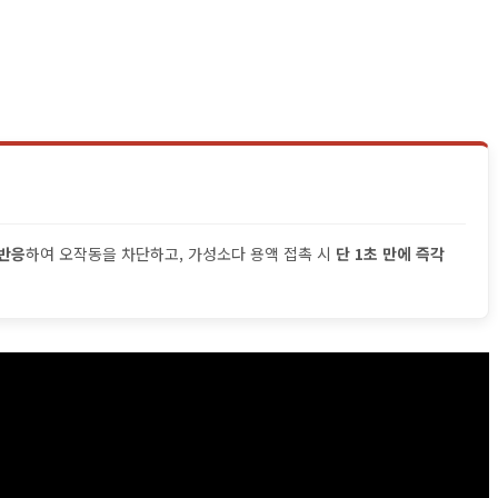
무반응
하여 오작동을 차단하고, 가성소다 용액 접촉 시
단 1초 만에 즉각