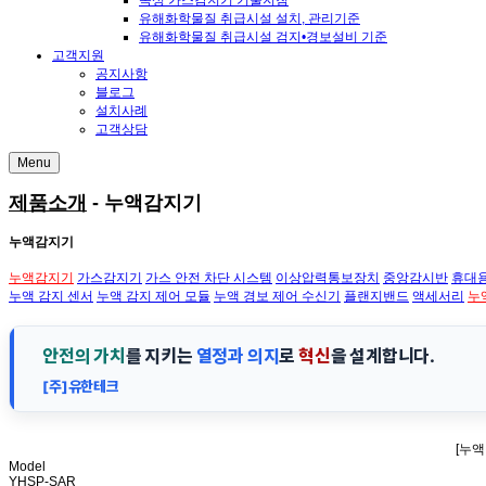
독성 가스감지기 기술지침
유해화학물질 취급시설 설치, 관리기준
유해화학물질 취급시설 검지•경보설비 기준
고객지원
공지사항
블로그
설치사례
고객상담
Menu
제품소개
- 누액감지기
누액감지기
누액감지기
가스감지기
가스 안전 차단 시스템
이상압력통보장치
중앙감시반
휴대
누액 감지 센서
누액 감지 제어 모듈
누액 경보 제어 수신기
플랜지밴드
액세서리
누
안전의 가치
를 지키는
열정과 의지
로
혁신
을 설계합니다.
[주]유한테크
[누액
Model
YHSP-SAR