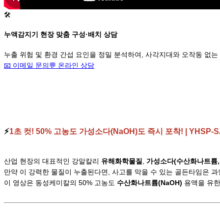
🛠️
누액감지기 현장 맞춤 구성·배치 상담
누출 위험 및 환경 간섭 요인을 정밀 분석하여, 사각지대와 오작동 없는
📧 이메일 문의
💬
온라인 상담
⚡️
1초 컷! 50% 고농도 가성소다(NaOH)도 즉시 포착! | YHS
산업 현장의 대표적인 강알칼리
유해화학물질
,
가성소다(수산화나트륨, 
만약 이 강력한 물질이 누출된다면, 사고를 막을 수 있는 골든타임은 과연 
이 영상은 동성케미칼의 50% 고농도
수산화나트륨(NaOH)
용액을 유