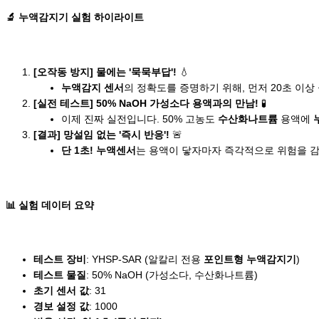
🔬 누액감지기 실험 하이라이트
[오작동 방지] 물에는 '묵묵부답'!
💧
누액감지 센서
의 정확도를 증명하기 위해, 먼저 20초 이
[실전 테스트] 50% NaOH 가성소다 용액과의 만남!
🧪
이제 진짜 실전입니다. 50% 고농도
수산화나트륨
용액에
[결과] 망설임 없는 '즉시 반응'!
🚨
단 1초!
누액센서
는 용액이 닿자마자 즉각적으로 위험을 
📊 실험 데이터 요약
테스트 장비
: YHSP-SAR (알칼리 전용
포인트형 누액감지기
)
테스트 물질
: 50% NaOH (가성소다, 수산화나트륨)
초기 센서 값
: 31
경보 설정 값
: 1000