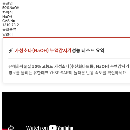
물질명
50%NaOH
화학식
NaOH
CAS No.
1310-73-2
물질종류
알칼리
⚡️
가성소다(NaOH) 누액감지기
성능 테스트 요약
유해화학물질
50% 고농도 가성소다(수산화나트륨, NaOH) 누액감지기
경보
를 울리는 유한테크 YHSP-SAR의 놀라운 반응 속도를 확인하세요.