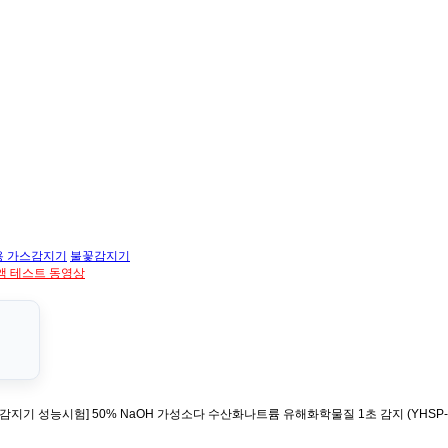
용 가스감지기
불꽃감지기
액 테스트 동영상
감지기 성능시험] 50% NaOH 가성소다 수산화나트륨 유해화학물질 1초 감지 (YHSP-