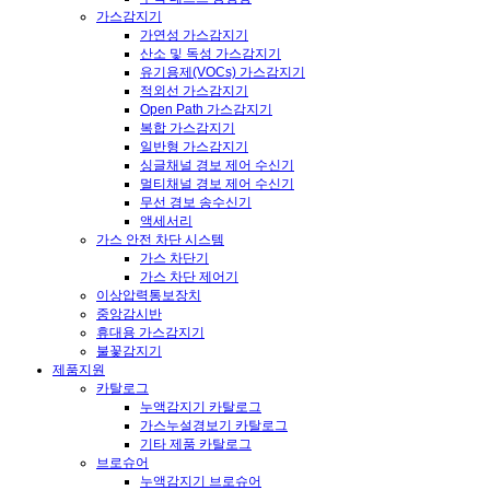
가스감지기
가연성 가스감지기
산소 및 독성 가스감지기
유기용제(VOCs) 가스감지기
적외선 가스감지기
Open Path 가스감지기
복합 가스감지기
일반형 가스감지기
싱글채널 경보 제어 수신기
멀티채널 경보 제어 수신기
무선 경보 송수신기
액세서리
가스 안전 차단 시스템
가스 차단기
가스 차단 제어기
이상압력통보장치
중앙감시반
휴대용 가스감지기
불꽃감지기
제품지원
카탈로그
누액감지기 카탈로그
가스누설경보기 카탈로그
기타 제품 카탈로그
브로슈어
누액감지기 브로슈어