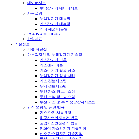
데이터시트
누액감지기 데이터시트
사용설명
누액감지기 메뉴얼
가스감지기 메뉴얼
기타 제품 메뉴얼
RS485 & MODBUS
산업자료
기술정보
기술 자료실
가스감지기 및 누액감지기 기술정보
가스감지기 이론
가스센서 이론
가스감지기 필요 장소
누액감지기 적용 사례
가스 경보시스템
누액 경보시스템
무선 가스 경보시스템
무선 누액 경보시스템
무선 가스 및 누액 중앙감시시스템
안전 요령 및 관련 법규
가스 안전 사용요령
한국산업안전보건 법규
고압가스안전관리 법규
인화성 가스감지기 기술지침
산소 가스감지기 기술지침