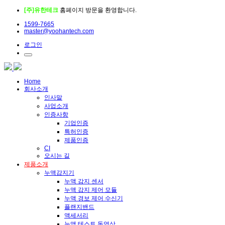
[주]유한테크
홈페이지 방문을 환영합니다.
1599-7665
master@yoohantech.com
로그인
Home
회사소개
인사말
사업소개
인증사항
기업인증
특허인증
제품인증
CI
오시는 길
제품소개
누액감지기
누액 감지 센서
누액 감지 제어 모듈
누액 경보 제어 수신기
플랜지밴드
액세서리
누액 테스트 동영상