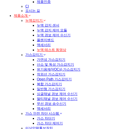
제품인증
CI
오시는 길
제품소개
누액감지기
누액 감지 센서
누액 감지 제어 모듈
누액 경보 제어 수신기
플랜지밴드
액세서리
누액 테스트 동영상
가스감지기
가연성 가스감지기
산소 및 독성 가스감지기
유기용제(VOCs) 가스감지기
적외선 가스감지기
Open Path 가스감지기
복합 가스감지기
일반형 가스감지기
싱글채널 경보 제어 수신기
멀티채널 경보 제어 수신기
무선 경보 송수신기
액세서리
가스 안전 차단 시스템
가스 차단기
가스 차단 제어기
이상압력통보장치