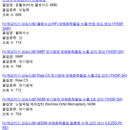
물질명:
윤활유(터보 플로이드 46B)
물질종류:
오일류
조회 수:
689
[누액감지기 성능시험] 불화수소(HF) 유해화학물질 누출 반응 속도 영상 (YHSP-
SAR)
물질명:
불화수소
물질종류:
산
조회 수:
774
[누액감지기 성능시험] NMP 유기용제 유해화학물질 누출 감지 영상 (YHSP-SA)
물질명:
NMP
물질종류:
유기용제
조회 수:
798
[누액감지기 성능시험] Raw C5 유기용제 유해화학물질 누출 2초 감지 (YHSP-SA)
물질명:
Raw C5
물질종류:
유기용제
조회 수:
772
[누액감지기 성능시험] NOM 유기용제 유해화학물질 누출 3초 감지 (YHSP-SA)
물질명:
노말옥틸 메르캅탄 (Normal-Octyl Mercaptan), NOM
물질종류:
유기용제
조회 수:
754
[누액감지기 성능시험] 폐DIW 유해화학물질 필름형 누액 감지 센서 (LDJSS-PI-
RE)