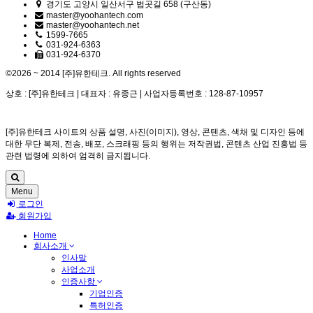
경기도 고양시 일산서구 법곳길 658 (구산동)
master@yoohantech.com
master@yoohantech.net
1599-7665
031-924-6363
031-924-6370
©2026 ~ 2014 [주]유한테크. All rights reserved
상호 : [주]유한테크 | 대표자 : 유종근 | 사업자등록번호 : 128-87-10957
[주]유한테크 사이트의 상품 설명, 사진(이미지), 영상, 콘텐츠, 색채 및 디자인 등에
대한 무단 복제, 전송, 배포, 스크래핑 등의 행위는 저작권법, 콘텐츠 산업 진흥법 등
관련 법령에 의하여 엄격히 금지됩니다.
Menu
로그인
회원가입
Home
회사소개
인사말
사업소개
인증사항
기업인증
특허인증