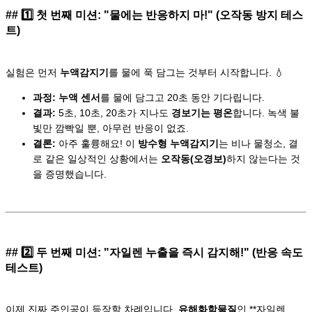
## 1️⃣ 첫 번째 미션: "물에는 반응하지 마!" (오작동 방지 테스
트)
실험은 먼저
누액감지기
를 물에 푹 담그는 것부터 시작합니다. 💧
과정:
누액 센서
를 물에 담그고 20초 동안 기다립니다.
결과:
5초, 10초, 20초가 지나도
경보기는 평온
합니다. 녹색 불
빛만 깜빡일 뿐, 아무런 반응이 없죠.
결론:
아주 훌륭해요! 이
방수형 누액감지기
는 비나 물청소, 결
로 같은 일상적인 상황에서는
오작동(오경보)
하지 않는다는 것
을 증명했습니다.
## 2️⃣ 두 번째 미션: "자일렌 누출을 즉시 감지해!" (반응 속도
테스트)
이제 진짜 주인공이 등장할 차례입니다.
유해화학물질
인 **자일렌