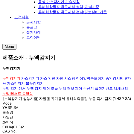
독성 가스감지기 기술지침
유해화학물질 취급시설 설치, 관리기준
유해화학물질 취급시설 검지•경보설비 기준
고객지원
공지사항
블로그
설치사례
고객상담
Menu
제품소개
- 누액감지기
누액감지기
누액감지기
가스감지기
가스 안전 차단 시스템
이상압력통보장치
중앙감시반
휴대
용 가스감지기
불꽃감지기
누액 감지 센서
누액 감지 제어 모듈
누액 경보 제어 수신기
플랜지밴드
액세서리
누액 테스트 동영상
[누액감지기 성능시험] 자일렌 유기용제 유해화학물질 누출 즉시 감지 (YHSP-SA)
Model
YHSP-SA
물질명
자일렌
화학식
C6H4(CH3)2
CAS No.