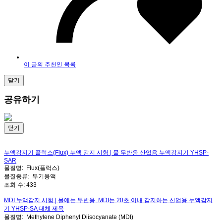
이 글의 추천인 목록
닫기
공유하기
닫기
누액감지기 플럭스(Flux) 누액 감지 시험 | 물 무반응 산업용 누액감지기 YHSP-
SAR
물질명:
Flux(플럭스)
물질종류:
무기용액
조회 수:
433
MDI 누액감지 시험 | 물에는 무반응, MDI는 20초 이내 감지하는 산업용 누액감지
기 YHSP-SA 대체 제목
물질명:
Methylene Diphenyl Diisocyanate (MDI)