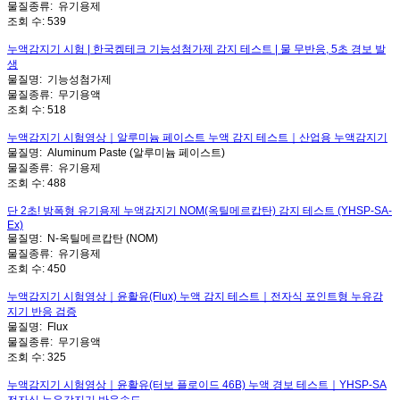
물질종류:
유기용제
조회 수:
539
누액감지기 시험 | 한국켐테크 기능성첨가제 감지 테스트 | 물 무반응, 5초 경보 발
생
물질명:
기능성첨가제
물질종류:
무기용액
조회 수:
518
누액감지기 시험영상｜알루미늄 페이스트 누액 감지 테스트｜산업용 누액감지기
물질명:
Aluminum Paste (알루미늄 페이스트)
물질종류:
유기용제
조회 수:
488
단 2초! 방폭형 유기용제 누액감지기 NOM(옥틸메르캅탄) 감지 테스트 (YHSP-SA-
Ex)
물질명:
N-옥틸메르캅탄 (NOM)
물질종류:
유기용제
조회 수:
450
누액감지기 시험영상｜윤활유(Flux) 누액 감지 테스트｜전자식 포인트형 누유감
지기 반응 검증
물질명:
Flux
물질종류:
무기용액
조회 수:
325
누액감지기 시험영상｜윤활유(터보 플로이드 46B) 누액 경보 테스트｜YHSP-SA
전자식 누유감지기 반응속도