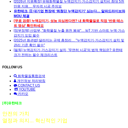
[2026년 지원확정] 유해화학물질 누액감지기·가스감지기 설치비 최대 5천
만원 지원… 무자격 시공 주의보
유한테크, 日 대기업 현장에 ‘최첨단 누액감지기’ 심는다… 알파드라이브와
MOU 체결
[무료 검증] 누액감지기, 성능 의심된다면? 내 화학물질로 직접 ‘반응 테스
트 영상’ 확인하세요
[정부정책] 산업부, "화학물질 누출 원천 봉쇄"… IoT 기반 스마트 누액·가스
감지기 도입 필수
[2025년 화관법] 달라지는 규제 총정리… "누액감지기·가스감지기 설치 및
관리 기준 확인 필수"
[필독] 누액감지기·가스감지기 설치, '무면허 시공'의 법적 책임은? 유한테
크가 전하는 필수 체크리스트
FOLLOW US
화학물질통합검색
개인정보 처리방침
CONTACT US
YOUTUBE
카카오
[주]유한테크
안전의 가치
열정과 의지... 혁신적인 기업