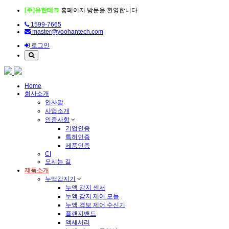
[주]유한테크
홈페이지 방문을 환영합니다.
1599-7665
master@yoohantech.com
로그인
Home
회사소개
인사말
사업소개
인증사항
기업인증
특허인증
제품인증
CI
오시는 길
제품소개
누액감지기
누액 감지 센서
누액 감지 제어 모듈
누액 경보 제어 수신기
플랜지밴드
액세서리