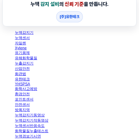
누액
감지 설비
의
신뢰 기준
을 만듭니다.
[주]유한테크
누액감지기
누액센서
자일렌
Xylene
유기용제
유해화학물질
누출감지기
산업안전
화관법
유한테크
YHSPSA
화학사고예방
환경안전
포인트센서
안전센서
방폭지역
누액감지기동영상
누액감지기작동영상
누액센서반응속도
화학물질누출테스트
누액경보기시연