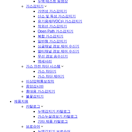
누액 테스트 동영상
가스감지기
가연성 가스감지기
산소 및 독성 가스감지기
유기용제(VOCs) 가스감지기
적외선 가스감지기
Open Path 가스감지기
복합 가스감지기
일반형 가스감지기
싱글채널 경보 제어 수신기
멀티채널 경보 제어 수신기
무선 경보 송수신기
액세서리
가스 안전 차단 시스템
가스 차단기
가스 차단 제어기
이상압력통보장치
중앙감시반
휴대용 가스감지기
불꽃감지기
제품지원
카탈로그
누액감지기 카탈로그
가스누설경보기 카탈로그
기타 제품 카탈로그
브로슈어
누액감지기 브로슈어