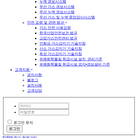
누액 경보시스템
무선 가스 경보시스템
무선 누액 경보시스템
무선 가스 및 누액 중앙감시시스템
안전 요령 및 관련 법규
가스 안전 사용요령
한국산업안전보건 법규
고압가스안전관리 법규
인화성 가스감지기 기술지침
산소 가스감지기 기술지침
독성 가스감지기 기술지침
유해화학물질 취급시설 설치, 관리기준
유해화학물질 취급시설 검지•경보설비 기준
고객지원
공지사항
블로그
설치사례
고객상담
로그인 유지
로그인
ID/PW 찾기
회원가입