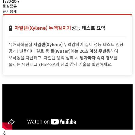
1330-20-7
물질종류
유기용제
🧪
자일렌(Xylene) 누액감지기
성능 테스트 요약
유해화학물질
자일렌(Xylene) 누액감지기
실제 성능 테스트 영상
공개! 빗물이나 결로 등
물(Water)에는 20초 이상 무반응
하여
오작동을 차단하고, 자일렌 용액 접촉 시
닿자마자 즉각 경보
를
울리는 유한테크 YHSP-SA의 정밀 감지 기술을 확인하세요.
💧