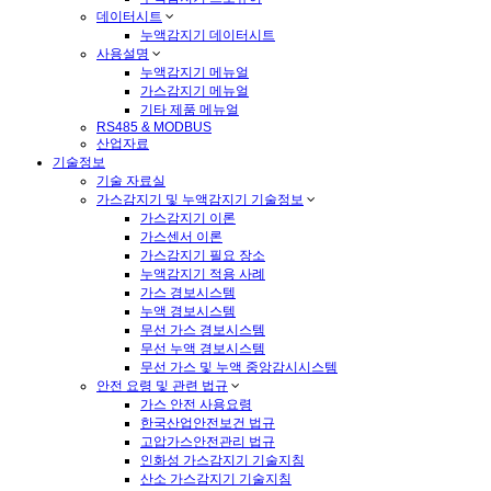
데이터시트
누액감지기 데이터시트
사용설명
누액감지기 메뉴얼
가스감지기 메뉴얼
기타 제품 메뉴얼
RS485 & MODBUS
산업자료
기술정보
기술 자료실
가스감지기 및 누액감지기 기술정보
가스감지기 이론
가스센서 이론
가스감지기 필요 장소
누액감지기 적용 사례
가스 경보시스템
누액 경보시스템
무선 가스 경보시스템
무선 누액 경보시스템
무선 가스 및 누액 중앙감시시스템
안전 요령 및 관련 법규
가스 안전 사용요령
한국산업안전보건 법규
고압가스안전관리 법규
인화성 가스감지기 기술지침
산소 가스감지기 기술지침