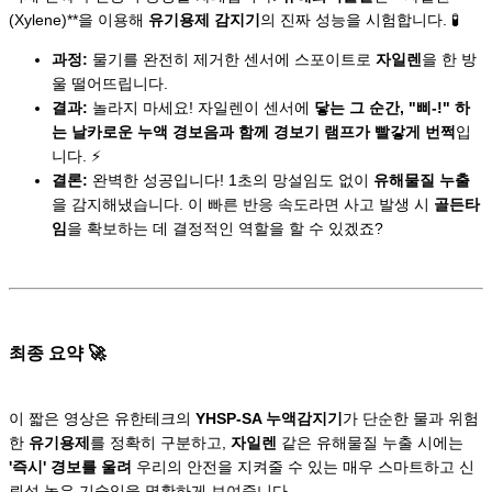
(Xylene)**을 이용해
유기용제 감지기
의 진짜 성능을 시험합니다. 🧪
과정:
물기를 완전히 제거한 센서에 스포이트로
자일렌
을 한 방
울 떨어뜨립니다.
결과:
놀라지 마세요! 자일렌이 센서에
닿는 그 순간, "삐-!" 하
는 날카로운 누액 경보음과 함께 경보기 램프가 빨갛게 번쩍
입
니다. ⚡
결론:
완벽한 성공입니다! 1초의 망설임도 없이
유해물질 누출
을 감지해냈습니다. 이 빠른 반응 속도라면 사고 발생 시
골든타
임
을 확보하는 데 결정적인 역할을 할 수 있겠죠?
최종 요약 🚀
이 짧은 영상은 유한테크의
YHSP-SA 누액감지기
가 단순한 물과 위험
한
유기용제
를 정확히 구분하고,
자일렌
같은 유해물질 누출 시에는
'즉시' 경보를 울려
우리의 안전을 지켜줄 수 있는 매우 스마트하고 신
뢰성 높은 기술임을 명확하게 보여줍니다.