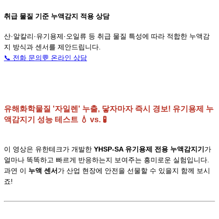
취급 물질 기준 누액감지 적용 상담
산·알칼리·유기용제·오일류 등 취급 물질 특성에 따라 적합한 누액감
지 방식과 센서를 제안드립니다.
📞 전화 문의
💬
온라인 상담
유해화학물질 '자일렌' 누출, 닿자마자 즉시 경보! 유기용제 누
액감지기 성능 테스트 💧 vs. 🧪
이 영상은 유한테크가 개발한
YHSP-SA 유기용제 전용 누액감지기
가
얼마나 똑똑하고 빠르게 반응하는지 보여주는 흥미로운 실험입니다.
과연 이
누액 센서
가 산업 현장에 안전을 선물할 수 있을지 함께 보시
죠!