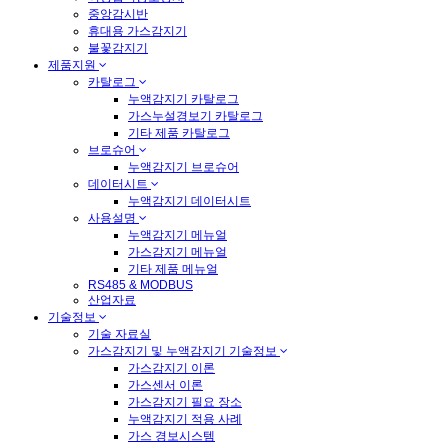
중앙감시반
휴대용 가스감지기
불꽃감지기
제품지원
카탈로그
누액감지기 카탈로그
가스누설경보기 카탈로그
기타 제품 카탈로그
브로슈어
누액감지기 브로슈어
데이터시트
누액감지기 데이터시트
사용설명
누액감지기 메뉴얼
가스감지기 메뉴얼
기타 제품 메뉴얼
RS485 & MODBUS
산업자료
기술정보
기술 자료실
가스감지기 및 누액감지기 기술정보
가스감지기 이론
가스센서 이론
가스감지기 필요 장소
누액감지기 적용 사례
가스 경보시스템