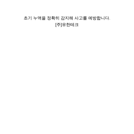
초기
누액
을 정확히 감지해
사고를 예방
합니다.
[주]유한테크