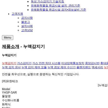
독성 가스감지기 기술지침
유해화학물질 취급시설 설치, 관리기준
유해화학물질 취급시설 검지•경보설비 기준
고객지원
공지사항
블로그
설치사례
고객상담
Menu
제품소개
- 누액감지기
누액감지기
누액감지기
가스감지기
가스 안전 차단 시스템
이상압력통보장치
중앙감시반
휴대
누액 감지 센서
누액 감지 제어 모듈
누액 경보 제어 수신기
플랜지밴드
액세서리
누
안전
을 최우선으로,
실행
으로 증명하는
혁신적인 기업
입니다.
[주]유한테크
[누액감
Model
YHSP-SAR
물질명
수산화나트륨
화학식