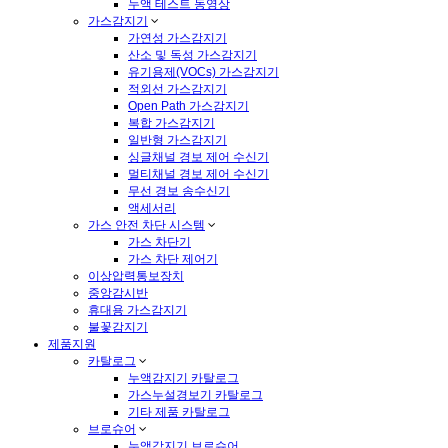
누액 테스트 동영상
가스감지기
가연성 가스감지기
산소 및 독성 가스감지기
유기용제(VOCs) 가스감지기
적외선 가스감지기
Open Path 가스감지기
복합 가스감지기
일반형 가스감지기
싱글채널 경보 제어 수신기
멀티채널 경보 제어 수신기
무선 경보 송수신기
액세서리
가스 안전 차단 시스템
가스 차단기
가스 차단 제어기
이상압력통보장치
중앙감시반
휴대용 가스감지기
불꽃감지기
제품지원
카탈로그
누액감지기 카탈로그
가스누설경보기 카탈로그
기타 제품 카탈로그
브로슈어
누액감지기 브로슈어