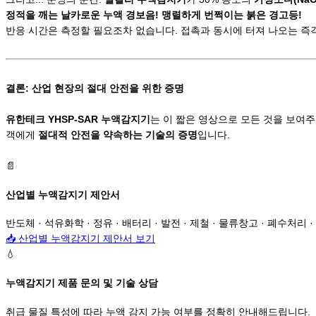
정적을 깨는 날카로운 누액 경보음! 맹렬하게 번쩍이는 붉은 경고등!
반응 시간은 측정할 필요조차 없습니다. 접촉과 동시에 터져 나오는 
결론: 산업 현장의 절대 안전을 위한 증명
유한테크 YHSP-SAR 누액감지기
는 이 짧은 영상으로 모든 것을 보여
객에게
절대적 안전을 약속하는 기술의 증명
입니다.
📄
산업별 누액감지기 제안서
반도체 · 석유화학 · 정유 · 배터리 · 발전 · 제철 · 물류창고 · 폐수처리 ·
📥
산업별 누액감지기 제안서 보기
💧
누액감지기 제품 문의 및 기술 상담
취급 물질 특성에 따라 누액 감지 가능 여부를 정확히 안내해드립니다.