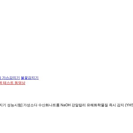
용 가스감지기
불꽃감지기
액 테스트 동영상
지기 성능시험] 가성소다 수산화나트륨 NaOH 강알칼리 유해화학물질 즉시 감지 (YHSP