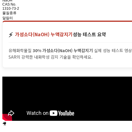
NaOH
CAS No.
1310-73-2
물질종류
알칼리
⚡️
가성소다(NaOH) 누액감지기
성능 테스트 요약
유해화학물질
30% 가성소다(NaOH) 누액감지기
실제 성능 테스트 영상
SAR의 강력한 내화학성 감지 기술을 확인하세요.
🎥