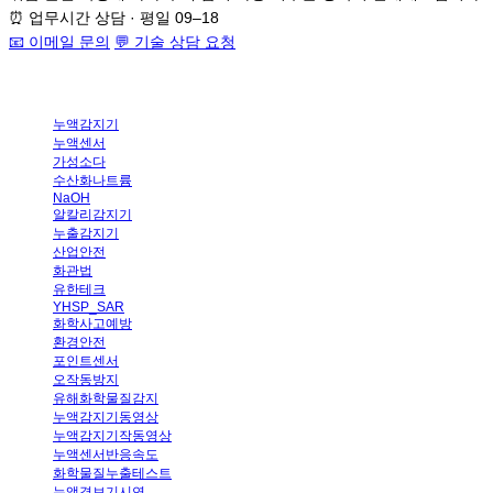
⏰
업무시간 상담 · 평일 09–18
📧 이메일 문의
💬
기술 상담 요청
누액감지기
누액센서
가성소다
수산화나트륨
NaOH
알칼리감지기
누출감지기
산업안전
화관법
유한테크
YHSP_SAR
화학사고예방
환경안전
포인트센서
오작동방지
유해화학물질감지
누액감지기동영상
누액감지기작동영상
누액센서반응속도
화학물질누출테스트
누액경보기시연