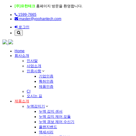
[주]유한테크
홈페이지 방문을 환영합니다.
1599-7665
master@yoohantech.com
로그인
Home
회사소개
인사말
사업소개
인증사항
기업인증
특허인증
제품인증
CI
오시는 길
제품소개
누액감지기
누액 감지 센서
누액 감지 제어 모듈
누액 경보 제어 수신기
플랜지밴드
액세서리