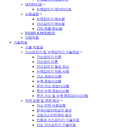
데이터시트
누액감지기 데이터시트
사용설명
누액감지기 메뉴얼
가스감지기 메뉴얼
기타 제품 메뉴얼
RS485 & MODBUS
산업자료
기술정보
기술 자료실
가스감지기 및 누액감지기 기술정보
가스감지기 이론
가스센서 이론
가스감지기 필요 장소
누액감지기 적용 사례
가스 경보시스템
누액 경보시스템
무선 가스 경보시스템
무선 누액 경보시스템
무선 가스 및 누액 중앙감시시스템
안전 요령 및 관련 법규
가스 안전 사용요령
한국산업안전보건 법규
고압가스안전관리 법규
인화성 가스감지기 기술지침
산소 가스감지기 기술지침