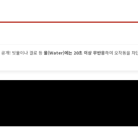
 공개! 빗물이나 결로 등
물(Water)에는 20초 이상 무반응
하여 오작동을 차