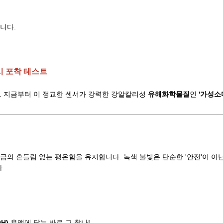
니다.
즉시 포착 테스트
. 지금부터 이 정교한 센서가 강력한 강알칼리성
유해화학물질
인
'가성소
금의 흔들림 없는 평온함을 유지합니다. 녹색 불빛은 단순한 '안전'이 아
.
H)
용액에 닿는 바로 그 찰나!