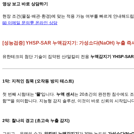
영상 보고 바로 상담하기
현장 조건(물질·배관·환경)에 맞는 적용 가능 여부를 빠르게 안내해드립
📧 이메일 문의
💬
온라인 상담
[성능검증] YHSP-SAR 누액감지기: 가성소다(NaOH) 누출 
유한테크의 첨단 기술이 집약된 산/알칼리 전용
누액감지기 YHSP-SAR
1막: 지적인 침묵 (오작동 방지 테스트)
첫 번째 시험대는
'물'
입니다.
누액 센서
는 20초간의 완전한 침수에도 조
함'**을 의미합니다. 지능형 감지 솔루션, 이것이 바로 신뢰의 시작입니다
2막: 찰나의 경고 (초고속 누출 감지)
그리고... 운명의 순간.
알칼리 누액감지기
가 30% 농도의
가성소다(NaO