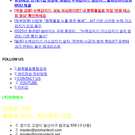
유한테크, 日 대기업 현장에 ‘최첨단 누액감지기’ 심는다… 알파드라이브와
MOU 체결
[무료 검증] 누액감지기, 성능 의심된다면? 내 화학물질로 직접 ‘반응 테스
트 영상’ 확인하세요
[정부정책] 산업부, "화학물질 누출 원천 봉쇄"… IoT 기반 스마트 누액·가스
감지기 도입 필수
[2025년 화관법] 달라지는 규제 총정리… "누액감지기·가스감지기 설치 및
관리 기준 확인 필수"
[필독] 누액감지기·가스감지기 설치, '무면허 시공'의 법적 책임은? 유한테
크가 전하는 필수 체크리스트
FOLLOW US
화학물질통합검색
개인정보 처리방침
CONTACT US
YOUTUBE
카카오
[주]유한테크
안전의 가치
열정과 의지... 혁신적인 기업
경기도 고양시 일산서구 법곳길 658 (구산동)
master@yoohantech.com
master@yoohantech.net