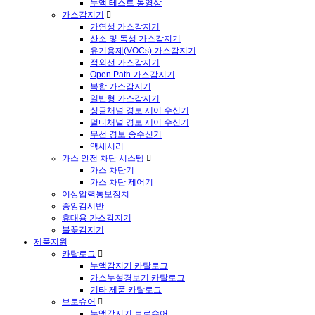
누액 테스트 동영상
가스감지기
가연성 가스감지기
산소 및 독성 가스감지기
유기용제(VOCs) 가스감지기
적외선 가스감지기
Open Path 가스감지기
복합 가스감지기
일반형 가스감지기
싱글채널 경보 제어 수신기
멀티채널 경보 제어 수신기
무선 경보 송수신기
액세서리
가스 안전 차단 시스템
가스 차단기
가스 차단 제어기
이상압력통보장치
중앙감시반
휴대용 가스감지기
불꽃감지기
제품지원
카탈로그
누액감지기 카탈로그
가스누설경보기 카탈로그
기타 제품 카탈로그
브로슈어
누액감지기 브로슈어