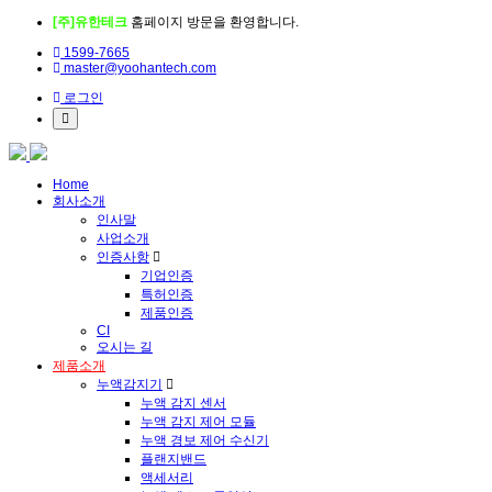
[주]유한테크
홈페이지 방문을 환영합니다.
1599-7665
master@yoohantech.com
로그인
Home
회사소개
인사말
사업소개
인증사항
기업인증
특허인증
제품인증
CI
오시는 길
제품소개
누액감지기
누액 감지 센서
누액 감지 제어 모듈
누액 경보 제어 수신기
플랜지밴드
액세서리