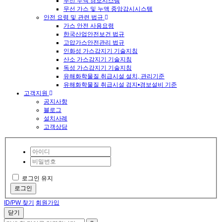
무선 누액 경보시스템
무선 가스 및 누액 중앙감시시스템
안전 요령 및 관련 법규
가스 안전 사용요령
한국산업안전보건 법규
고압가스안전관리 법규
인화성 가스감지기 기술지침
산소 가스감지기 기술지침
독성 가스감지기 기술지침
유해화학물질 취급시설 설치, 관리기준
유해화학물질 취급시설 검지•경보설비 기준
고객지원
공지사항
블로그
설치사례
고객상담
로그인 유지
로그인
ID/PW 찾기
회원가입
닫기