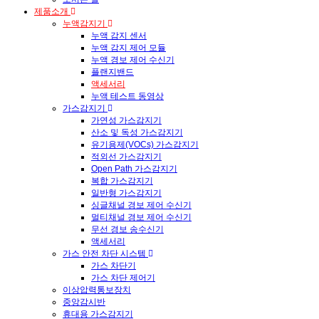
제품소개
누액감지기
누액 감지 센서
누액 감지 제어 모듈
누액 경보 제어 수신기
플랜지밴드
액세서리
누액 테스트 동영상
가스감지기
가연성 가스감지기
산소 및 독성 가스감지기
유기용제(VOCs) 가스감지기
적외선 가스감지기
Open Path 가스감지기
복합 가스감지기
일반형 가스감지기
싱글채널 경보 제어 수신기
멀티채널 경보 제어 수신기
무선 경보 송수신기
액세서리
가스 안전 차단 시스템
가스 차단기
가스 차단 제어기
이상압력통보장치
중앙감시반
휴대용 가스감지기