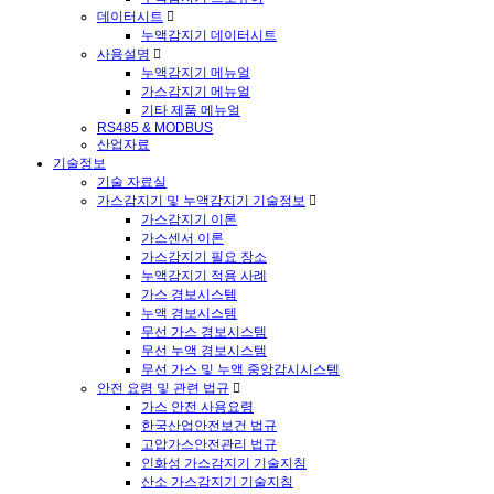
데이터시트
누액감지기 데이터시트
사용설명
누액감지기 메뉴얼
가스감지기 메뉴얼
기타 제품 메뉴얼
RS485 & MODBUS
산업자료
기술정보
기술 자료실
가스감지기 및 누액감지기 기술정보
가스감지기 이론
가스센서 이론
가스감지기 필요 장소
누액감지기 적용 사례
가스 경보시스템
누액 경보시스템
무선 가스 경보시스템
무선 누액 경보시스템
무선 가스 및 누액 중앙감시시스템
안전 요령 및 관련 법규
가스 안전 사용요령
한국산업안전보건 법규
고압가스안전관리 법규
인화성 가스감지기 기술지침
산소 가스감지기 기술지침