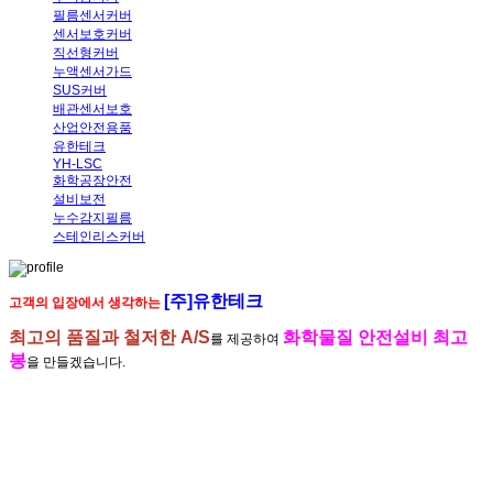
필름센서커버
센서보호커버
직선형커버
누액센서가드
SUS커버
배관센서보호
산업안전용품
유한테크
YH-LSC
화학공장안전
설비보전
누수감지필름
스테인리스커버
[주]유한테크
고객의 입장에서 생각하는
최고의 품질과 철저한 A/S
화학물질 안전설비 최고
를 제공하여
봉
을 만들겠습니다.