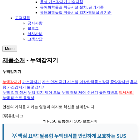
독성 가스감지기 기술지침
유해화학물질 취급시설 설치, 관리기준
유해화학물질 취급시설 검지•경보설비 기준
고객지원
공지사항
블로그
설치사례
고객상담
Menu
제품소개
- 누액감지기
누액감지기
누액감지기
가스감지기
가스 안전 차단 시스템
이상압력통보장치
중앙감시반
휴대
용 가스감지기
불꽃감지기
누액 감지 센서
누액 감지 제어 모듈
누액 경보 제어 수신기
플랜지밴드
액세서리
누액 테스트 동영상
안전의 가치
를 지키는
열정과 의지
로
혁신
을 설계합니다.
[주]유한테크
YH-LSC
필름센서 SUS 보호커버
💡 핵심 요약: 필름형 누액센서를 안전하게 보호하는 SUS