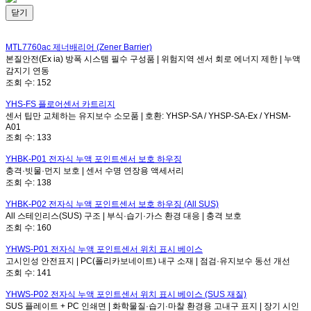
닫기
MTL7760ac
제너배리어 (Zener Barrier)
본질안전(Ex ia) 방폭 시스템 필수 구성품 | 위험지역 센서 회로 에너지 제한 | 누액
감지기 연동
조회 수:
152
YHS-FS
플로어센서 카트리지
센서 팁만 교체하는 유지보수 소모품 | 호환: YHSP-SA / YHSP-SA-Ex / YHSM-
A01
조회 수:
133
YHBK-P01
전자식 누액 포인트센서 보호 하우징
충격·빗물·먼지 보호 | 센서 수명 연장용 액세서리
조회 수:
138
YHBK-P02
전자식 누액 포인트센서 보호 하우징 (All SUS)
All 스테인리스(SUS) 구조 | 부식·습기·가스 환경 대응 | 충격 보호
조회 수:
160
YHWS-P01
전자식 누액 포인트센서 위치 표시 베이스
고시인성 안전표지 | PC(폴리카보네이트) 내구 소재 | 점검·유지보수 동선 개선
조회 수:
141
YHWS-P02
전자식 누액 포인트센서 위치 표시 베이스 (SUS 재질)
SUS 플레이트 + PC 인쇄면 | 화학물질·습기·마찰 환경용 고내구 표지 | 장기 시인