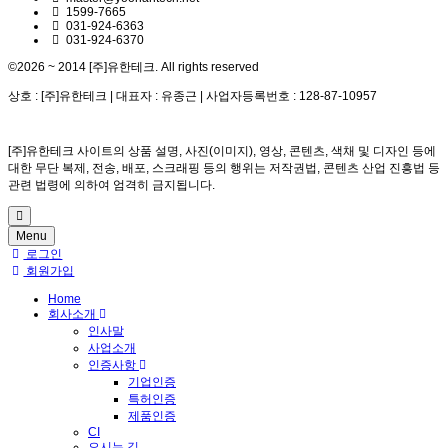
1599-7665
031-924-6363
031-924-6370
©2026 ~ 2014 [주]유한테크. All rights reserved
상호 : [주]유한테크 | 대표자 : 유종근 | 사업자등록번호 : 128-87-10957
[주]유한테크 사이트의 상품 설명, 사진(이미지), 영상, 콘텐츠, 색채 및 디자인 등에
대한 무단 복제, 전송, 배포, 스크래핑 등의 행위는 저작권법, 콘텐츠 산업 진흥법 등
관련 법령에 의하여 엄격히 금지됩니다.
Menu
로그인
회원가입
Home
회사소개
인사말
사업소개
인증사항
기업인증
특허인증
제품인증
CI
오시는 길