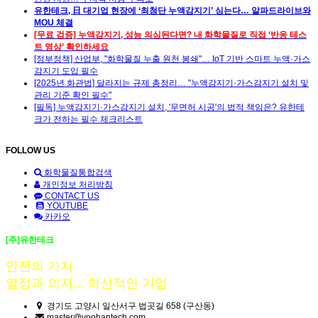
유한테크, 日 대기업 현장에 ‘최첨단 누액감지기’ 심는다… 알파드라이브와
MOU 체결
[무료 검증] 누액감지기, 성능 의심된다면? 내 화학물질로 직접 ‘반응 테스
트 영상’ 확인하세요
[정부정책] 산업부, "화학물질 누출 원천 봉쇄"… IoT 기반 스마트 누액·가스
감지기 도입 필수
[2025년 화관법] 달라지는 규제 총정리… "누액감지기·가스감지기 설치 및
관리 기준 확인 필수"
[필독] 누액감지기·가스감지기 설치, '무면허 시공'의 법적 책임은? 유한테
크가 전하는 필수 체크리스트
FOLLOW US
화학물질통합검색
개인정보 처리방침
CONTACT US
YOUTUBE
카카오
[주]유한테크
안전의 가치
열정과 의지... 혁신적인 기업
경기도 고양시 일산서구 법곳길 658 (구산동)
master@yoohantech.com