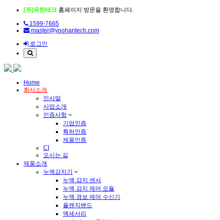
[주]유한테크
홈페이지 방문을 환영합니다.
1599-7665
master@yoohantech.com
로그인
Home
회사소개
인사말
사업소개
인증사항
기업인증
특허인증
제품인증
CI
오시는 길
제품소개
누액감지기
누액 감지 센서
누액 감지 제어 모듈
누액 경보 제어 수신기
플랜지밴드
액세서리