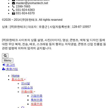
master@yoohantech.net
1599-7665
031-924-6363
031-924-6370
©2026 ~ 2014 [주]유한테크. All rights reserved
상호 : [주]유한테크 | 대표자 : 유종근 | 사업자등록번호 : 128-87-10957
[주]유한테크 사이트의 상품 설명, 사진(이미지), 영상, 콘텐츠, 색채 및 디자인 등에
대한 무단 복제, 전송, 배포, 스크래핑 등의 행위는 저작권법, 콘텐츠 산업 진흥법 등
관련 법령에 의하여 엄격히 금지됩니다.
Menu
로그인
회원가입
Home
회사소개
인사말
사업소개
인증사항
기업인증
특허인증
제품인증
CI