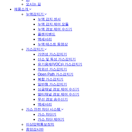
오시는 길
제품소개
누액감지기
누액 감지 센서
누액 감지 제어 모듈
누액 경보 제어 수신기
플랜지밴드
액세서리
누액 테스트 동영상
가스감지기
가연성 가스감지기
산소 및 독성 가스감지기
유기용제(VOCs) 가스감지기
적외선 가스감지기
Open Path 가스감지기
복합 가스감지기
일반형 가스감지기
싱글채널 경보 제어 수신기
멀티채널 경보 제어 수신기
무선 경보 송수신기
액세서리
가스 안전 차단 시스템
가스 차단기
가스 차단 제어기
이상압력통보장치
중앙감시반