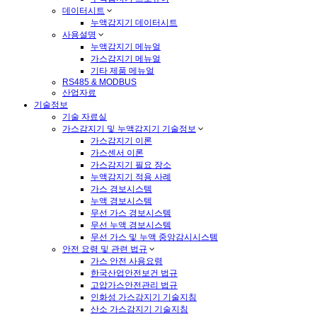
데이터시트
누액감지기 데이터시트
사용설명
누액감지기 메뉴얼
가스감지기 메뉴얼
기타 제품 메뉴얼
RS485 & MODBUS
산업자료
기술정보
기술 자료실
가스감지기 및 누액감지기 기술정보
가스감지기 이론
가스센서 이론
가스감지기 필요 장소
누액감지기 적용 사례
가스 경보시스템
누액 경보시스템
무선 가스 경보시스템
무선 누액 경보시스템
무선 가스 및 누액 중앙감시시스템
안전 요령 및 관련 법규
가스 안전 사용요령
한국산업안전보건 법규
고압가스안전관리 법규
인화성 가스감지기 기술지침
산소 가스감지기 기술지침