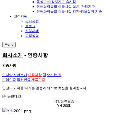
독성 가스감지기 기술지침
유해화학물질 취급시설 설치, 관리기준
유해화학물질 취급시설 검지•경보설비 기준
고객지원
공지사항
블로그
설치사례
고객상담
Menu
회사소개
- 인증사항
인증사항
인사말
사업소개
인증사항
CI
오시는 길
기업인증
특허인증
제품인증
안전의 가치
를 지키는
열정과 의지
로
혁신
을 설계합니다.
[주]유한테크
적합등록필증
YH-200L