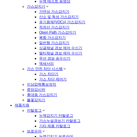
누액 테스트 동영상
가스감지기
가연성 가스감지기
산소 및 독성 가스감지기
유기용제(VOCs) 가스감지기
적외선 가스감지기
Open Path 가스감지기
복합 가스감지기
일반형 가스감지기
싱글채널 경보 제어 수신기
멀티채널 경보 제어 수신기
무선 경보 송수신기
액세서리
가스 안전 차단 시스템
가스 차단기
가스 차단 제어기
이상압력통보장치
중앙감시반
휴대용 가스감지기
불꽃감지기
제품지원
카탈로그
누액감지기 카탈로그
가스누설경보기 카탈로그
기타 제품 카탈로그
브로슈어
누액감지기 브로슈어