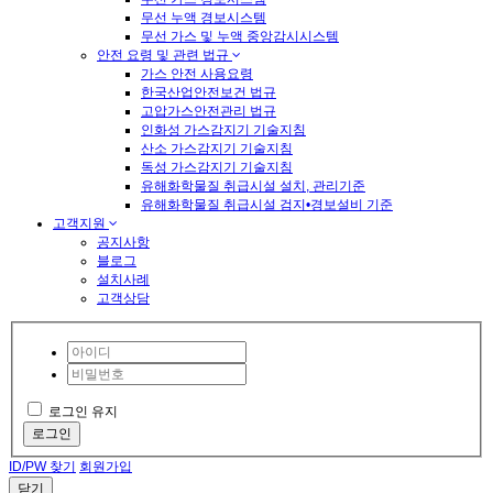
무선 누액 경보시스템
무선 가스 및 누액 중앙감시시스템
안전 요령 및 관련 법규
가스 안전 사용요령
한국산업안전보건 법규
고압가스안전관리 법규
인화성 가스감지기 기술지침
산소 가스감지기 기술지침
독성 가스감지기 기술지침
유해화학물질 취급시설 설치, 관리기준
유해화학물질 취급시설 검지•경보설비 기준
고객지원
공지사항
블로그
설치사례
고객상담
로그인 유지
로그인
ID/PW 찾기
회원가입
닫기