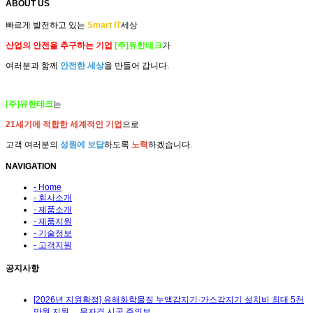
ABOUT US
빠르게 발전하고 있는
Smart IT
세상
산업의 안전을 추구하는 기업
[주]유한테크
가
여러분과 함께
안전한 세상
을 만들어 갑니다.
[주]유한테크
는
21세기에 적합한 세계적인 기업
으로
고객 여러분의
성원에 보답
하도록
노력
하겠습니다.
NAVIGATION
- Home
- 회사소개
- 제품소개
- 제품지원
- 기술정보
- 고객지원
공지사항
[2026년 지원확정] 유해화학물질 누액감지기·가스감지기 설치비 최대 5천
만원 지원… 무자격 시공 주의보